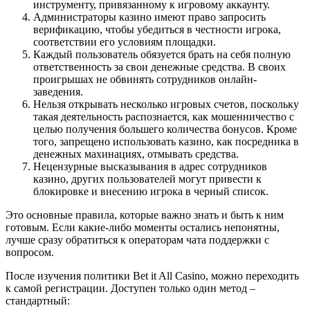
инструменту, привязанному к игровому аккаунту.
Администраторы казино имеют право запросить
верификацию, чтобы убедиться в честности игрока,
соответствии его условиям площадки.
Каждый пользователь обязуется брать на себя полную
ответственность за свои денежные средства. В своих
проигрышах не обвинять сотрудников онлайн-
заведения.
Нельзя открывать несколько игровых счетов, поскольку
такая деятельность распознается, как мошенничество с
целью получения большего количества бонусов. Кроме
того, запрещено использовать казино, как посредника в
денежных махинациях, отмывать средства.
Нецензурные высказывания в адрес сотрудников
казино, других пользователей могут привести к
блокировке и внесению игрока в черный список.
Это основные правила, которые важно знать и быть к ним
готовым. Если какие-либо моменты остались непонятны,
лучше сразу обратиться к операторам чата поддержки с
вопросом.
После изучения политики Bet it All Casino, можно переходить
к самой регистрации. Доступен только один метод –
стандартный: