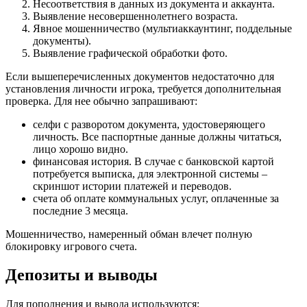
Несоответствия в данных из документа и аккаунта.
Выявление несовершеннолетнего возраста.
Явное мошенничество (мультиаккаунтинг, поддельные
документы).
Выявление графической обработки фото.
Если вышеперечисленных документов недостаточно для
установления личности игрока, требуется дополнительная
проверка. Для нее обычно запрашивают:
селфи с разворотом документа, удостоверяющего
личность. Все паспортные данные должны читаться,
лицо хорошо видно.
финансовая история. В случае с банковской картой
потребуется выписка, для электронной системы –
скриншот истории платежей и переводов.
счета об оплате коммунальных услуг, оплаченные за
последние 3 месяца.
Мошенничество, намеренный обман влечет полную
блокировку игрового счета.
Депозиты и выводы
Для пополнения и вывода используются: