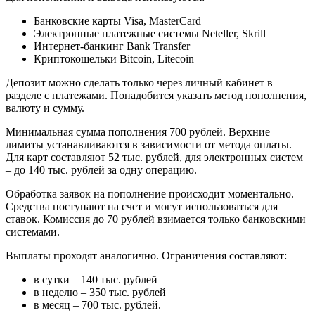
Банковские карты Visa, MasterCard
Электронные платежные системы Neteller, Skrill
Интернет-банкинг Bank Transfer
Криптокошельки Bitcoin, Litecoin
Депозит можно сделать только через личный кабинет в
разделе с платежами. Понадобится указать метод пополнения,
валюту и сумму.
Минимальная сумма пополнения 700 рублей. Верхние
лимиты устанавливаются в зависимости от метода оплаты.
Для карт составляют 52 тыс. рублей, для электронных систем
– до 140 тыс. рублей за одну операцию.
Обработка заявок на пополнение происходит моментально.
Средства поступают на счет и могут использоваться для
ставок. Комиссия до 70 рублей взимается только банковскими
системами.
Выплаты проходят аналогично. Ограничения составляют:
в сутки – 140 тыс. рублей
в неделю – 350 тыс. рублей
в месяц – 700 тыс. рублей.