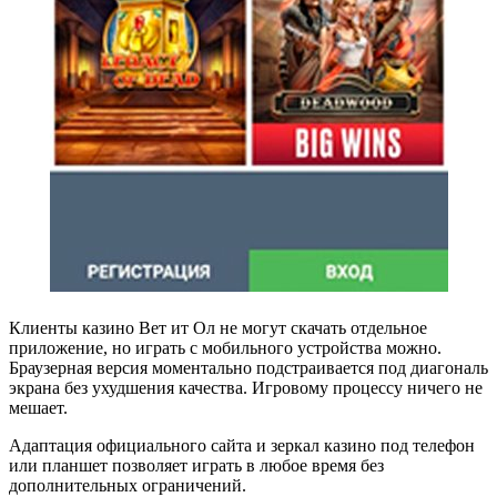
Клиенты казино Вет ит Ол не могут скачать отдельное
приложение, но играть с мобильного устройства можно.
Браузерная версия моментально подстраивается под диагональ
экрана без ухудшения качества. Игровому процессу ничего не
мешает.
Адаптация официального сайта и зеркал казино под телефон
или планшет позволяет играть в любое время без
дополнительных ограничений.