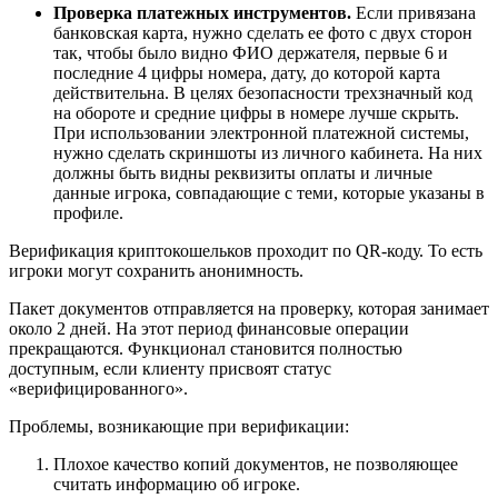
Проверка платежных инструментов.
Если привязана
банковская карта, нужно сделать ее фото с двух сторон
так, чтобы было видно ФИО держателя, первые 6 и
последние 4 цифры номера, дату, до которой карта
действительна. В целях безопасности трехзначный код
на обороте и средние цифры в номере лучше скрыть.
При использовании электронной платежной системы,
нужно сделать скриншоты из личного кабинета. На них
должны быть видны реквизиты оплаты и личные
данные игрока, совпадающие с теми, которые указаны в
профиле.
Верификация криптокошельков проходит по QR-коду. То есть
игроки могут сохранить анонимность.
Пакет документов отправляется на проверку, которая занимает
около 2 дней. На этот период финансовые операции
прекращаются. Функционал становится полностью
доступным, если клиенту присвоят статус
«верифицированного».
Проблемы, возникающие при верификации:
Плохое качество копий документов, не позволяющее
считать информацию об игроке.