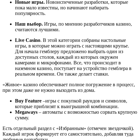
Новые игры.
Новоиспеченные разработки, которые
пока мало известны, но начинают набирать
популярность.
Наш выбор.
Игры, по мнению разработчиков казино,
считаются лучшими.
Live Casino
. В этой категории собраны настольные
игры, в которые можно играть с настоящими крупье.
Для начала гемблеру предложено выбрать один из
доступных столов, каждый из которых окружен
камерами и микрофонами. Все, что происходит в
наземном казино, поступает на устройство гемблера в
реальном времени. Он также делает ставки.
«Живое» казино обеспечивает полное погружение в процесс,
при этом даже не нужно выходить из дома.
Buy Feature
–игры с покупкой раундов и символов,
которые приблизят к выигрышной комбинации.
Megaways
– автоматы с возможностью сорвать крупную
сумму.
Есть отдельный раздел с «Избранным» (отмечен звездочкой).
Каждый игрок формирует его самостоятельно, добавляя туда
любимые разработки.