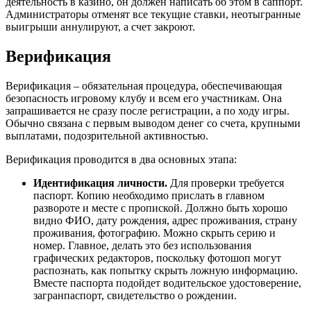
деятельность в казино, он должен написать об этом в саппорт.
Администраторы отменят все текущие ставки, неотыгранные
выигрыши аннулируют, а счет закроют.
Верификация
Верификация – обязательная процедура, обеспечивающая
безопасность игровому клубу и всем его участникам. Она
запрашивается не сразу после регистрации, а по ходу игры.
Обычно связана с первым выводом денег со счета, крупными
выплатами, подозрительной активностью.
Верификация проводится в два основных этапа:
Идентификация личности.
Для проверки требуется
паспорт. Копию необходимо прислать в главном
развороте и месте с пропиской. Должно быть хорошо
видно ФИО, дату рождения, адрес проживания, страну
проживания, фотографию. Можно скрыть серию и
номер. Главное, делать это без использования
графических редакторов, поскольку фотошоп могут
распознать, как попытку скрыть ложную информацию.
Вместе паспорта подойдет водительское удостоверение,
загранпаспорт, свидетельство о рождении.