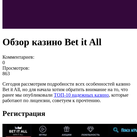
Обзор казино Bet it All
Комментариев:
0
Просмотров:
863
Сегодня рассмотрим подробности всех особенностей казино
Bet it All, но для начала
хотим обратить внимание на то, что
ранее мы опубликовали
ТОП-10 надежных казино
, которые
работают по лицензии, советуем к прочтению.
Регистрация