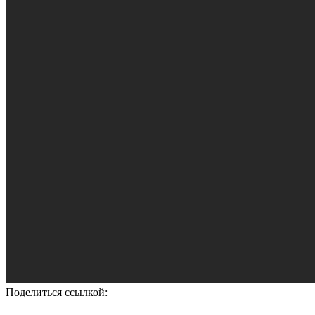
Поделиться ссылкой: