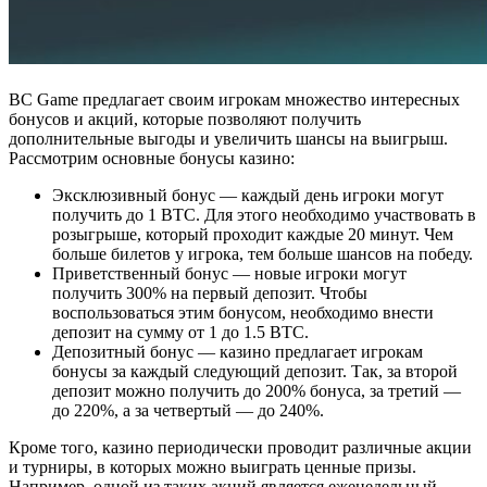
BC Game предлагает своим игрокам множество интересных
бонусов и акций, которые позволяют получить
дополнительные выгоды и увеличить шансы на выигрыш.
Рассмотрим основные бонусы казино:
Эксклюзивный бонус — каждый день игроки могут
получить до 1 BTC. Для этого необходимо участвовать в
розыгрыше, который проходит каждые 20 минут. Чем
больше билетов у игрока, тем больше шансов на победу.
Приветственный бонус — новые игроки могут
получить 300% на первый депозит. Чтобы
воспользоваться этим бонусом, необходимо внести
депозит на сумму от 1 до 1.5 BTC.
Депозитный бонус — казино предлагает игрокам
бонусы за каждый следующий депозит. Так, за второй
депозит можно получить до 200% бонуса, за третий —
до 220%, а за четвертый — до 240%.
Кроме того, казино периодически проводит различные акции
и турниры, в которых можно выиграть ценные призы.
Например, одной из таких акций является еженедельный