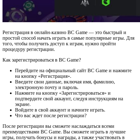
Регистрация в онлайн-казино BC Game — это быстрый и
простой способ начать играть в самые популярные игры. Для
того, чтобы получить доступ к играм, нужно пройти
процедуру регистрации.
Как зарегистрироваться в BC Game?
Перейдите на официальный сайт BC Game и нажмите
на кнопку «Регистрация».
Введите свои данные, включая имя, фамилию,
электронную почту и пароль.
Нажмите на кнопку «Зарегистрироваться» и
подтвердите свой аккаунт, следуя инструкциям на
экране.
Войдите в свой аккаунт и начните играть.
Что вас ждет после регистрации?
После регистрации вы сможете наслаждаться всеми
преимуществами BC Game. Вы сможете играть в лучшие
игры, получать бонусы и награды, а также участвовать в