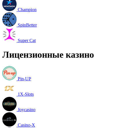
Champion
SpinBetter
Super Cat
Лицензионные казино
Pin-UP
1X-Slots
Joycasino
Casino-X