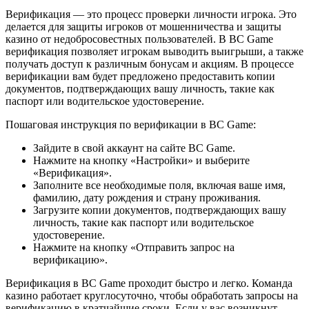
Верификация — это процесс проверки личности игрока. Это
делается для защиты игроков от мошенничества и защиты
казино от недобросовестных пользователей. В BC Game
верификация позволяет игрокам выводить выигрыши, а также
получать доступ к различным бонусам и акциям. В процессе
верификации вам будет предложено предоставить копии
документов, подтверждающих вашу личность, такие как
паспорт или водительское удостоверение.
Пошаговая инструкция по верификации в BC Game:
Зайдите в свой аккаунт на сайте BC Game.
Нажмите на кнопку «Настройки» и выберите
«Верификация».
Заполните все необходимые поля, включая ваше имя,
фамилию, дату рождения и страну проживания.
Загрузите копии документов, подтверждающих вашу
личность, такие как паспорт или водительское
удостоверение.
Нажмите на кнопку «Отправить запрос на
верификацию».
Верификация в BC Game проходит быстро и легко. Команда
казино работает круглосуточно, чтобы обработать запросы на
верификацию в кратчайшие сроки. Если у вас возникнут