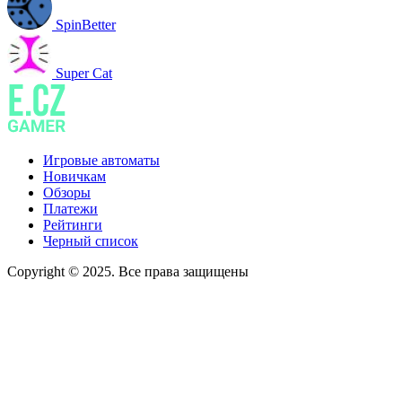
SpinBetter
Super Cat
Игровые автоматы
Новичкам
Обзоры
Платежи
Рейтинги
Черный список
Copyright © 2025. Все права защищены