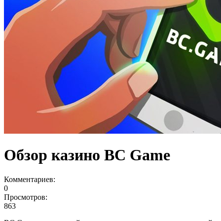
Обзор казино BC Game
Комментариев:
0
Просмотров:
863