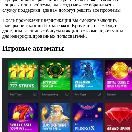
вопросы или проблемы, вы всегда можете обратиться в
службу поддержки, где вам помогут решить все проблемы.
После прохождения верификации вы сможете выводить
выигрыши с казино без задержек. Кроме того, вам будут
доступны различные бонусы и акции, которые недоступны
для неверифицированных пользователей.
Игровые автоматы