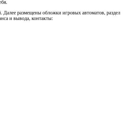
ебя.
. Далее размещены обложки игровых автоматов, раздел
нса и вывода, контакты: