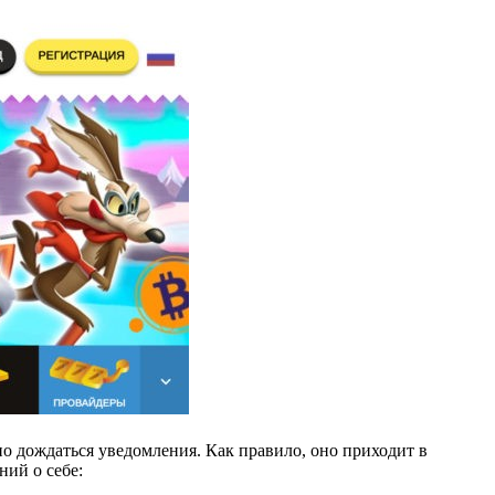
о дождаться уведомления. Как правило, оно приходит в
ний о себе: