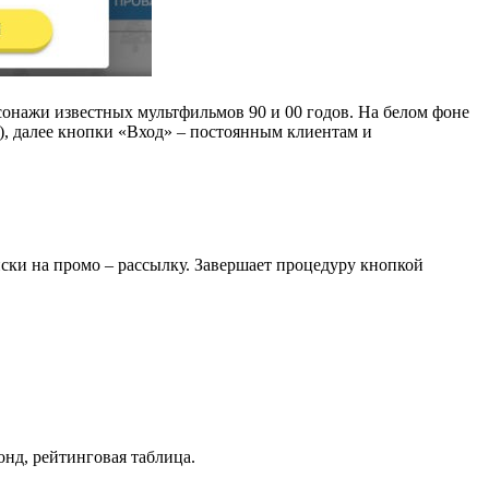
рсонажи известных мультфильмов 90 и 00 годов. На белом фоне
я), далее кнопки «Вход» – постоянным клиентам и
ски на промо – рассылку. Завершает процедуру кнопкой
онд, рейтинговая таблица.