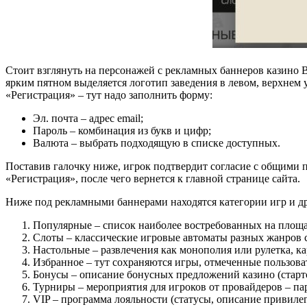
Стоит взглянуть на персонажей с рекламных баннеров казино B
ярким пятном выделяется логотип заведения в левом, верхнем у
«Регистрация» – тут надо заполнить форму:
Эл. почта – адрес email;
Пароль – комбинация из букв и цифр;
Валюта – выбрать подходящую в списке доступных.
Поставив галочку ниже, игрок подтвердит согласие с общими 
«Регистрация», после чего вернется к главной странице сайта.
Ниже под рекламными баннерами находятся категории игр и др
Популярные – список наиболее востребованных на площад
Слоты – классические игровые автоматы разных жанров 
Настольные – развлечения как монополия или рулетка, ка
Избранное – тут сохраняются игры, отмеченные пользова
Бонусы – описание бонусных предложений казино (старто
Турниры – мероприятия для игроков от провайдеров – па
VIP – программа лояльности (статусы, описание привилег