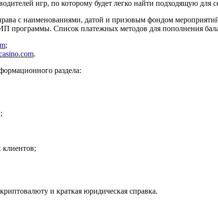
одителей игр, по которому будет легко найти подходящую для с
права с наименованиями, датой и призовым фондом мероприятий
ИП программы. Список платежных методов для пополнения бала
om
;
pcasino.com
.
нформационного раздела:
;
 клиентов;
криптовалюту и краткая юридическая справка.