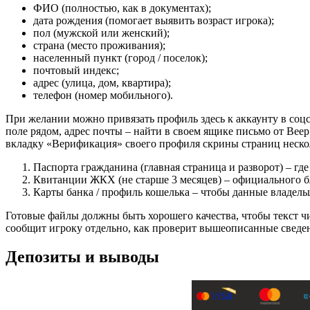
ФИО (полностью, как в документах);
дата рождения (помогает выявить возраст игрока);
пол (мужской или женский);
страна (место проживания);
населенный пункт (город / поселок);
почтовый индекс;
адрес (улица, дом, квартира);
телефон (номер мобильного).
При желании можно привязать профиль здесь к аккаунту в соцс
поле рядом, адрес почты – найти в своем ящике письмо от Beep
вкладку «Верификация» своего профиля скрины страниц неско
Паспорта гражданина (главная страница и разворот) – гд
Квитанции ЖКХ (не старше 3 месяцев) – официального б
Карты банка / профиль кошелька – чтобы данные владель
Готовые файлы должны быть хорошего качества, чтобы текст ч
сообщит игроку отдельно, как проверит вышеописанные сведе
Депозиты и выводы