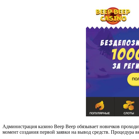
Администрация казино Beep Beep обязывает новичков проходит
момент создания первой заявки на вывод средств. Процедура в