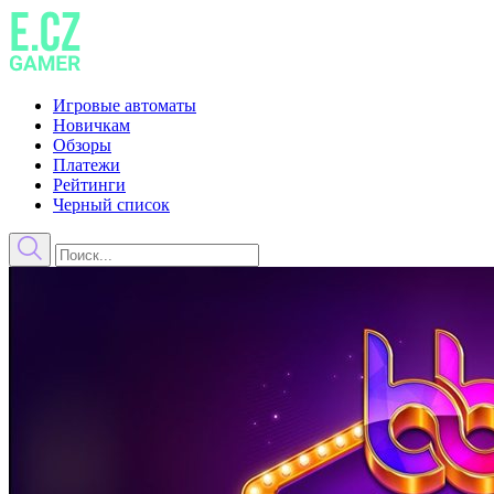
Игровые автоматы
Новичкам
Обзоры
Платежи
Рейтинги
Черный список