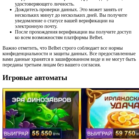
удостоверяющего личность.
Дождитесь проверки данных. Это может занять от
нескольких минут до нескольких дней. Вы получите
уведомление о статусе вашей верификации на
электронную почту.
После прохождения верификации вы получите доступ
ко всем возможностям платформы Belbet.
Важно отметить, что Belbet строго соблюдает все нормы
конфиденциальности и защиты данных. Все предоставленные
вами данные хранятся в зашифрованном виде и не могут быть
переданы третьим лицам без вашего согласия.
Игровые автоматы