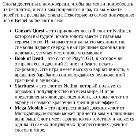
Слоты доступны в демо-версии, чтобы вы могли попробовать
их бесплатно, и если вам понравится игра, то вы можете
перейти на реальные ставки. Некоторые из самых популярных
игр в Belbet включают в себя:
Gonzo’s Quest
– это приключенческий слот от NetEnt, в
котором вы будете искать золото вместе с главным
героем Гонзо. Игра имеет уникальную механику, где
символы падают сверху, а выигрышные комбинации
исчезают, уступая место новым символам.
Book of Dead
– это слот от Play’n GO, в котором вы
отправитесь в древний Египет и будете искать
сокровища. Эта игра имеет высокую вариативность, а
вращения барабанов сопровождаются великолепной
графикой и музыкой.
Starburst
– это слот от NetEnt, который пользуется
огромной популярностью во всем мире. В игре
представлены яркие драгоценности, которые летят по
экрану и создают красочный зрелищный эффект.
Mega Moolah
– это прогрессивный джекпот-слот от
Microgaming, который может принести вам миллионный
выигрыш. Слот имеет африканскую тематику и является
одним из самых популярных прогрессивных джекпот-
слотов в мире.