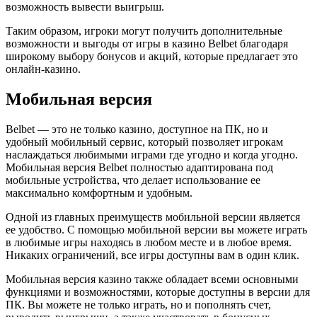
возможность вывести выигрыш.
Таким образом, игроки могут получить дополнительные
возможности и выгоды от игры в казино Belbet благодаря
широкому выбору бонусов и акций, которые предлагает это
онлайн-казино.
Мобильная версия
Belbet — это не только казино, доступное на ПК, но и
удобный мобильный сервис, который позволяет игрокам
наслаждаться любимыми играми где угодно и когда угодно.
Мобильная версия Belbet полностью адаптирована под
мобильные устройства, что делает использование ее
максимально комфортным и удобным.
Одной из главных преимуществ мобильной версии является
ее удобство. С помощью мобильной версии вы можете играть
в любимые игры находясь в любом месте и в любое время.
Никаких ограничений, все игры доступны вам в один клик.
Мобильная версия казино также обладает всеми основными
функциями и возможностями, которые доступны в версии для
ПК. Вы можете не только играть, но и пополнять счет,