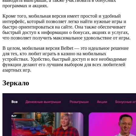
выводить выигрыши, а также участвовать в бонусных
программах и акциях.
Кроме того, мобильная версия имеет простой и удобный
интерфейс, который позволяет легко найти нужные игры и
быстро ориентироваться на сайте. Она также обеспечивает
быстрый доступ к информации о бонусах, акциях и услугах,
что позволяет получить максимальное удовольствие от игры.
В целом, мобильная версия Belbet — это идеальное решение
для тех, кто любит играть в казино на мобильных
устройствах. Удобство, быстрый доступ и все необходимые
функции делают его лучшим выбором для всех любителей
азартных игр.
Зеркало