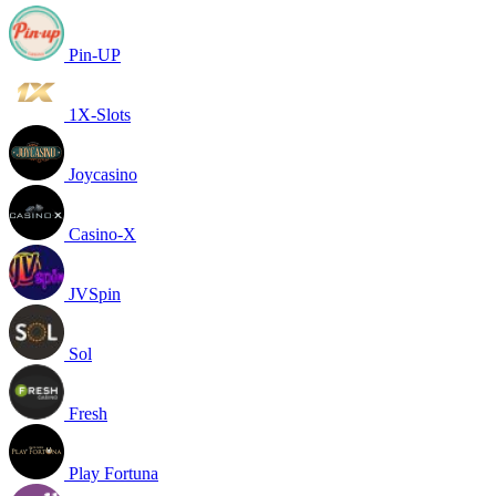
Pin-UP
1X-Slots
Joycasino
Casino-X
JVSpin
Sol
Fresh
Play Fortuna