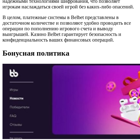
надежными технологиями шифрования, что позволяет
игрокам наслаждаться своей игрой без каких-либо опасений.
В целом, платежные системы в Belbet представлены в
достаточном количестве и позволяют удобно проводить все
операции по пополнению игрового счета и выводу
выигрышей. Казино Belbet гарантирует безопасность и
конфиденциальность ваших финансовых операций.
Бонусная политика