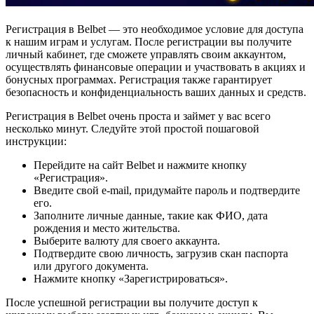
Регистрация в Belbet — это необходимое условие для доступа
к нашим играм и услугам. После регистрации вы получите
личный кабинет, где сможете управлять своим аккаунтом,
осуществлять финансовые операции и участвовать в акциях и
бонусных программах. Регистрация также гарантирует
безопасность и конфиденциальность ваших данных и средств.
Регистрация в Belbet очень проста и займет у вас всего
несколько минут. Следуйте этой простой пошаговой
инструкции:
Перейдите на сайт Belbet и нажмите кнопку
«Регистрация».
Введите свой e-mail, придумайте пароль и подтвердите
его.
Заполните личные данные, такие как ФИО, дата
рождения и место жительства.
Выберите валюту для своего аккаунта.
Подтвердите свою личность, загрузив скан паспорта
или другого документа.
Нажмите кнопку «Зарегистрироваться».
После успешной регистрации вы получите доступ к