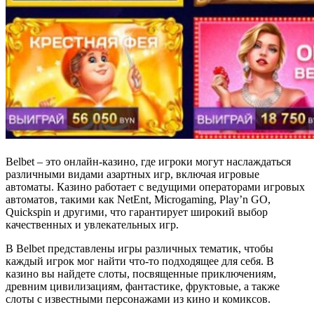
Belbet – это онлайн-казино, где игроки могут наслаждаться
различными видами азартных игр, включая игровые
автоматы. Казино работает с ведущими операторами игровых
автоматов, такими как NetEnt, Microgaming, Play’n GO,
Quickspin и другими, что гарантирует широкий выбор
качественных и увлекательных игр.
В Belbet представлены игры различных тематик, чтобы
каждый игрок мог найти что-то подходящее для себя. В
казино вы найдете слоты, посвященные приключениям,
древним цивилизациям, фантастике, фруктовые, а также
слоты с известными персонажами из кино и комиксов.