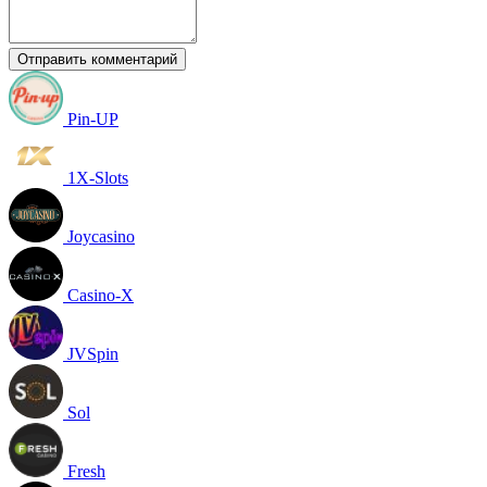
Pin-UP
1X-Slots
Joycasino
Casino-X
JVSpin
Sol
Fresh