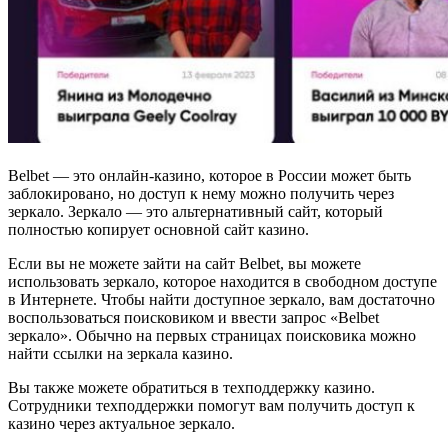
Belbet — это онлайн-казино, которое в России может быть
заблокировано, но доступ к нему можно получить через
зеркало. Зеркало — это альтернативный сайт, который
полностью копирует основной сайт казино.
Если вы не можете зайти на сайт Belbet, вы можете
использовать зеркало, которое находится в свободном доступе
в Интернете. Чтобы найти доступное зеркало, вам достаточно
воспользоваться поисковиком и ввести запрос «Belbet
зеркало». Обычно на первых страницах поисковика можно
найти ссылки на зеркала казино.
Вы также можете обратиться в техподдержку казино.
Сотрудники техподдержки помогут вам получить доступ к
казино через актуальное зеркало.