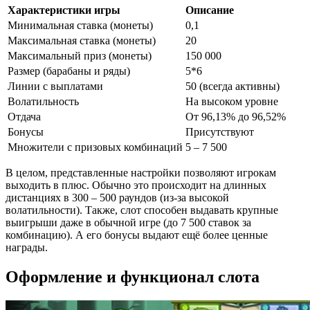
Характеристики игры
Описание
Минимальная ставка (монеты)
0,1
Максимальная ставка (монеты)
20
Максимальный приз (монеты)
150 000
Размер (барабаны и ряды)
5*6
Линии с выплатами
50 (всегда активны)
Волатильность
На высоком уровне
Отдача
От 96,13% до 96,52%
Бонусы
Присутствуют
Множители с призовых комбинаций
5 – 7 500
В целом, представленные настройки позволяют игрокам
выходить в плюс. Обычно это происходит на длинных
дистанциях в 300 – 500 раундов (из-за высокой
волатильности). Также, слот способен выдавать крупные
выигрыши даже в обычной игре (до 7 500 ставок за
комбинацию). А его бонусы выдают ещё более ценные
награды.
Оформление и функционал слота