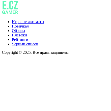
Игровые автоматы
Новичкам
Обзоры
Платежи
Рейтинги
Черный список
Copyright © 2025. Все права защищены