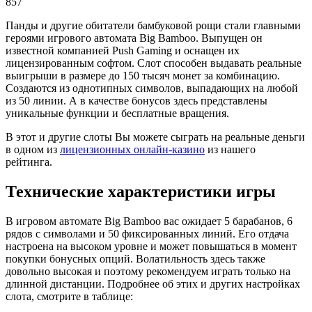
857
Панды и другие обитатели бамбуковой рощи стали главными
героями игрового автомата Big Bamboo. Выпущен он
известной компанией Push Gaming и оснащен их
лицензированным софтом. Слот способен выдавать реальные
выигрыши в размере до 150 тысяч монет за комбинацию.
Создаются из однотипных символов, выпадающих на любой
из 50 линии. А в качестве бонусов здесь представлены
уникальные функции и бесплатные вращения.
В этот и другие слоты Вы можете сыграть на реальные деньги
в одном из
лицензионных онлайн-казино
из нашего
рейтинга.
Технические характеристики игры
В игровом автомате Big Bamboo вас ожидает 5 барабанов, 6
рядов с символами и 50 фиксированных линий. Его отдача
настроена на высоком уровне и может повышаться в момент
покупки бонусных опций. Волатильность здесь также
довольно высокая и поэтому рекомендуем играть только на
длинной дистанции. Подробнее об этих и других настройках
слота, смотрите в таблице: