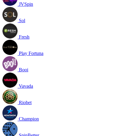
JVSpin
Sol
Fresh
Play Fortuna
Booi
Vavada
Riobet
Champion
SpinBetter