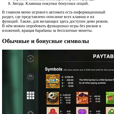
Звезда. Клавиша покупки бонусных опций.
В главном меню игрового автомата есть информационный
раздел, где представлено описание всех клавиш и их
функций. Также, для желающих здесь доступен демо режим.
В нём можно опробовать функционал игры без рисков и
вложений, вращая барабаны за бесплатные монеты.
Обычные и бонусные символы