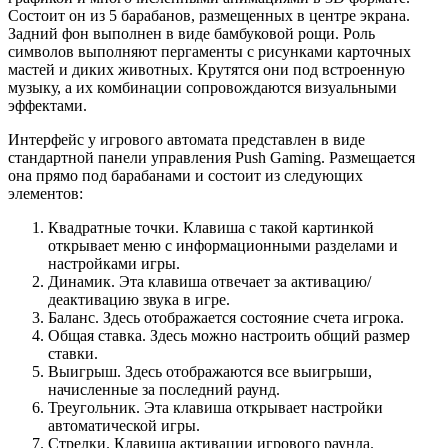
Состоит он из 5 барабанов, размещенных в центре экрана.
Задний фон выполнен в виде бамбуковой рощи. Роль
символов выполняют пергаменты с рисунками карточных
мастей и диких животных. Крутятся они под встроенную
музыку, а их комбинации сопровождаются визуальными
эффектами.
Интерфейс у игрового автомата представлен в виде
стандартной панели управления Push Gaming. Размещается
она прямо под барабанами и состоит из следующих
элементов:
Квадратные точки. Клавиша с такой картинкой
открывает меню с информационными разделами и
настройками игры.
Динамик. Эта клавиша отвечает за активацию/
деактивацию звука в игре.
Баланс. Здесь отображается состояние счета игрока.
Общая ставка. Здесь можно настроить общий размер
ставки.
Выигрыш. Здесь отображаются все выигрыши,
начисленные за последний раунд.
Треугольник. Эта клавиша открывает настройки
автоматической игры.
Стрелки. Клавиша активации игрового раунда.