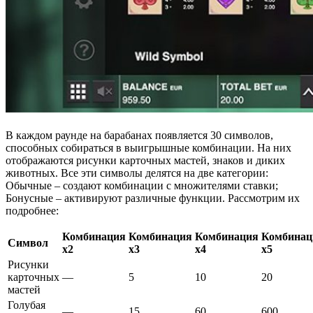
В каждом раунде на барабанах появляется 30 символов,
способных собираться в выигрышные комбинации. На них
отображаются рисунки карточных мастей, знаков и диких
животных. Все эти символы делятся на две категории:
Обычные – создают комбинации с множителями ставки;
Бонусные – активируют различные функции. Рассмотрим их
подробнее:
Комбинация
Комбинация
Комбинация
Комбинац
Символ
x2
x3
x4
x5
Рисунки
карточных
—
5
10
20
мастей
Голубая
—
15
60
600