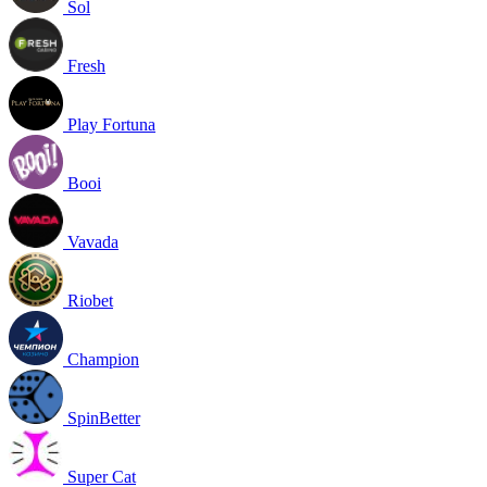
Sol
Fresh
Play Fortuna
Booi
Vavada
Riobet
Champion
SpinBetter
Super Cat