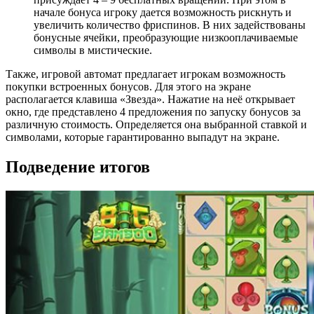
начале бонуса игроку дается возможность рискнуть и
увеличить количество фриспинов. В них задействованы
бонусные ячейки, преобразующие низкооплачиваемые
символы в мистические.
Также, игровой автомат предлагает игрокам возможность
покупки встроенных бонусов. Для этого на экране
располагается клавиша «Звезда». Нажатие на неё открывает
окно, где представлено 4 предложения по запуску бонусов за
различную стоимость. Определяется она выбранной ставкой и
символами, которые гарантированно выпадут на экране.
Подведение итогов