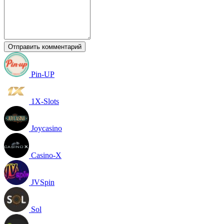
Pin-UP
1X-Slots
Joycasino
Casino-X
JVSpin
Sol