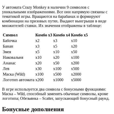
У автомата Crazy Monkey в наличии 9 символов с
уникальными изображениями. Все они напрямую связаны с
тематикой игры. Вращаются на барабанах и формируют
комбинации на призовых путях. Выдают выигрыши в виде
множителей ставки. Их значения отображены в таблице:
Символ
Комбо x3
Комбо x4
Комбо x5
Бабочка
x2
x3
x10
Банан
x3
x5
x20
Змея
x5
x10
x50
Наковальня
x10
x20
x100
Ананас
x20
x50
x200
Лев
x30
x100
x500
Маска (Wild)
x100
x500
x2000
Логотип автомата
x200
x1000
x5000
В игре используется два символа с бонусными функциями:
Маска – Wild, способный заменять обычные символы, кроме
логотипа; Обезьянка – Scatter, запускающий бонусный раунд.
Бонусные дополнения