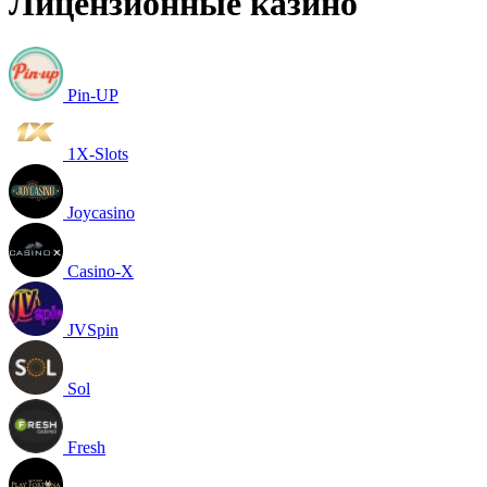
Лицензионные казино
Pin-UP
1X-Slots
Joycasino
Casino-X
JVSpin
Sol
Fresh