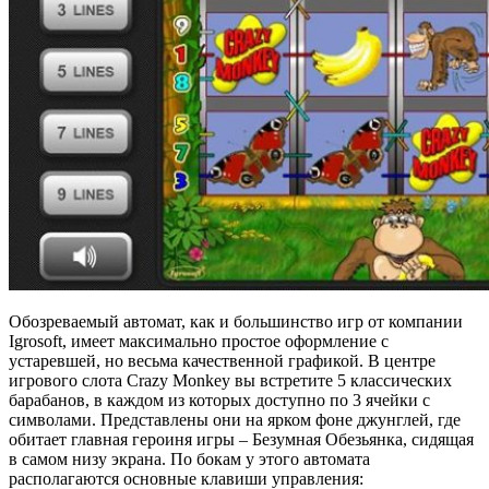
Обозреваемый автомат, как и большинство игр от компании
Igrosoft, имеет максимально простое оформление с
устаревшей, но весьма качественной графикой. В центре
игрового слота Crazy Monkey вы встретите 5 классических
барабанов, в каждом из которых доступно по 3 ячейки с
символами. Представлены они на ярком фоне джунглей, где
обитает главная героиня игры – Безумная Обезьянка, сидящая
в самом низу экрана. По бокам у этого автомата
располагаются основные клавиши управления: