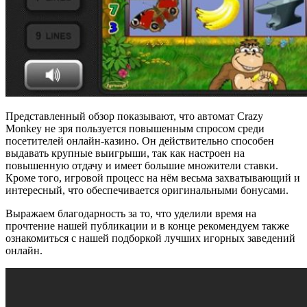
Представленный обзор показывают, что автомат Crazy
Monkey не зря пользуется повышенным спросом среди
посетителей онлайн-казино. Он действительно способен
выдавать крупные выигрыши, так как настроен на
повышенную отдачу и имеет большие множители ставки.
Кроме того, игровой процесс на нём весьма захватывающий и
интересный, что обеспечивается оригинальными бонусами.
Выражаем благодарность за то, что уделили время на
прочтение нашей публикации и в конце рекомендуем также
ознакомиться с нашей подборкой лучших игорных заведений
онлайн.