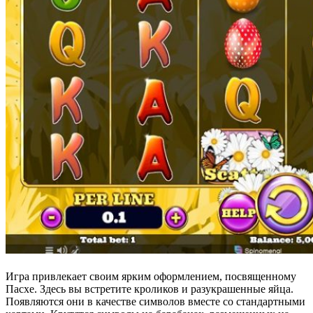
Игра привлекает своим ярким оформлением, посвященному
Пасхе. Здесь вы встретите кроликов и разукрашенные яйца.
Появляются они в качестве символов вместе со стандартными