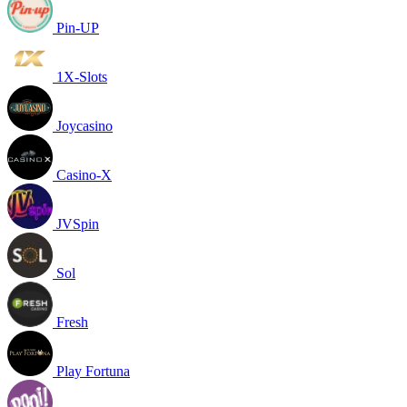
Pin-UP
1X-Slots
Joycasino
Casino-X
JVSpin
Sol
Fresh
Play Fortuna