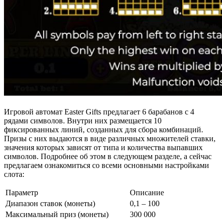
Игровой автомат Easter Gifts предлагает 6 барабанов с 4
рядами символов. Внутри них размещается 10
фиксированных линий, созданных для сбора комбинаций.
Призы с них выдаются в виде различных множителей ставки,
значения которых зависят от типа и количества выпавших
символов. Подробнее об этом в следующем разделе, а сейчас
предлагаем ознакомиться со всеми основными настройками
слота:
Параметр
Описание
Диапазон ставок (монеты)
0,1 – 100
Максимальный приз (монеты)
300 000