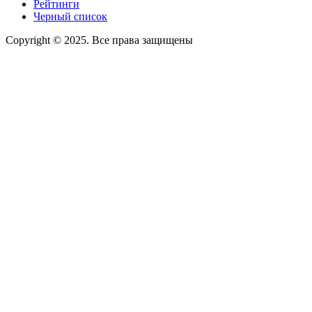
Рейтинги
Черный список
Copyright © 2025. Все права защищены