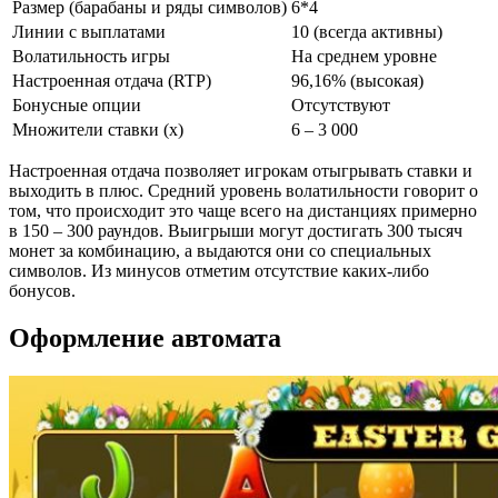
Размер (барабаны и ряды символов)
6*4
Линии с выплатами
10 (всегда активны)
Волатильность игры
На среднем уровне
Настроенная отдача (RTP)
96,16% (высокая)
Бонусные опции
Отсутствуют
Множители ставки (x)
6 – 3 000
Настроенная отдача позволяет игрокам отыгрывать ставки и
выходить в плюс. Средний уровень волатильности говорит о
том, что происходит это чаще всего на дистанциях примерно
в 150 – 300 раундов. Выигрыши могут достигать 300 тысяч
монет за комбинацию, а выдаются они со специальных
символов. Из минусов отметим отсутствие каких-либо
бонусов.
Оформление автомата