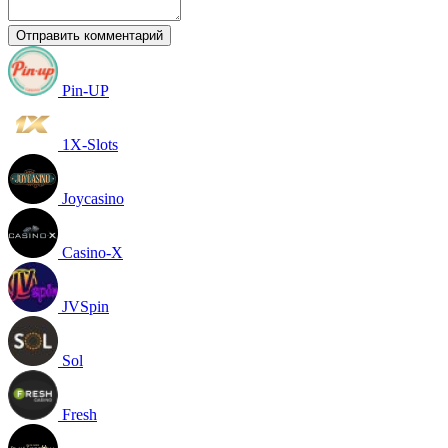
Pin-UP
1X-Slots
Joycasino
Casino-X
JVSpin
Sol
Fresh