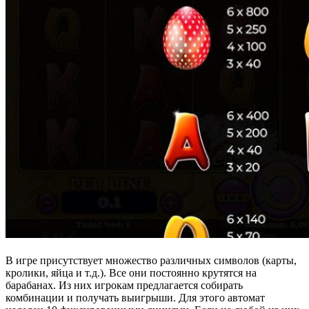
В игре присутствует множество различных символов (карты,
кролики, яйца и т.д.). Все они постоянно крутятся на
барабанах. Из них игрокам предлагается собирать
комбинации и получать выигрыши. Для этого автомат