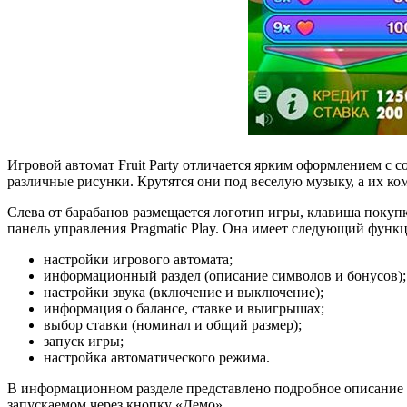
Игровой автомат Fruit Party отличается ярким оформлением с
различные рисунки. Крутятся они под веселую музыку, а их 
Слева от барабанов размещается логотип игры, клавиша поку
панель управления Pragmatic Play. Она имеет следующий функ
настройки игрового автомата;
информационный раздел (описание символов и бонусов);
настройки звука (включение и выключение);
информация о балансе, ставке и выигрышах;
выбор ставки (номинал и общий размер);
запуск игры;
настройка автоматического режима.
В информационном разделе представлено подробное описание в
запускаемом через кнопку «Демо».