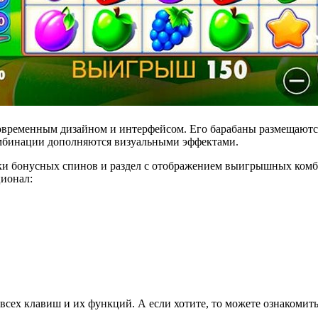
 современным дизайном и интерфейсом. Его барабаны размещаютс
комбинации дополняются визуальными эффектами.
пки бонусных спинов и раздел с отображением выигрышных комб
ционал:
сех клавиш и их функций. А если хотите, то можете ознакомить