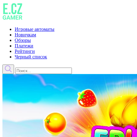
Игровые автоматы
Новичкам
Обзоры
Платежи
Рейтинги
Черный список