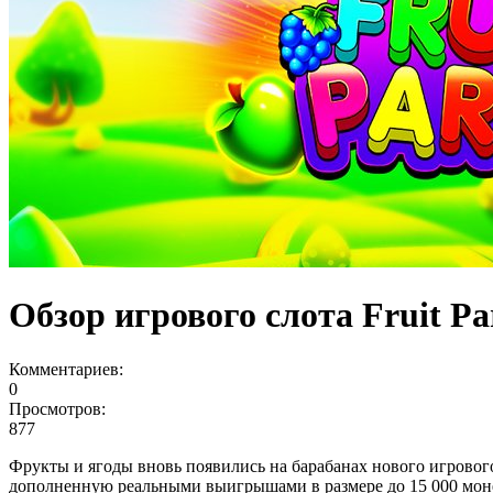
Обзор игрового слота Fruit Pa
Комментариев:
0
Просмотров:
877
Фрукты и ягоды вновь появились на барабанах нового игрового 
дополненную реальными выигрышами в размере до 15 000 моне