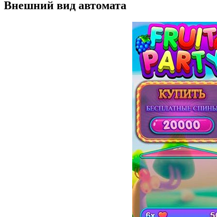
Внешний вид автомата