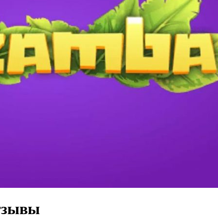
тзывы