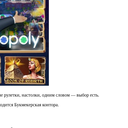
е рулетки, настолки, одним словом — выбор есть.
ходится Букмекерская контора.