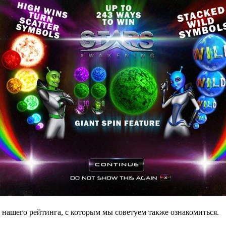
 нашего рейтинга, с которым мы советуем также ознакомиться.