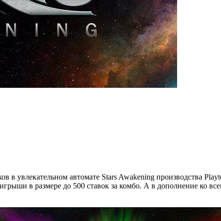
в в увлекательном автомате Stars Awakening производства Playt
игрыши в размере до 500 ставок за комбо. А в дополнение ко в