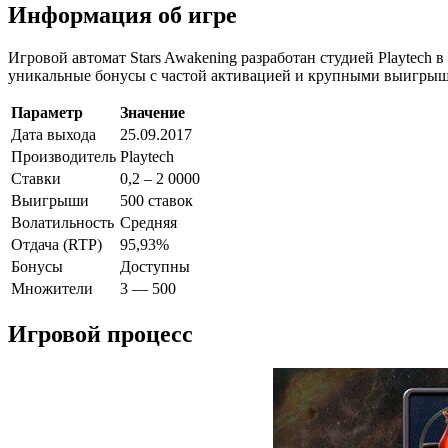
Информация об игре
Игровой автомат Stars Awakening разработан студией Playtech
уникальные бонусы с частой активацией и крупными выигрыша
Параметр
Значение
Дата выхода
25.09.2017
Производитель
Playtech
Ставки
0,2 – 2 0000
Выигрыши
500 ставок
Волатильность
Средняя
Отдача (RTP)
95,93%
Бонусы
Доступны
Множители
3 — 500
Игровой процесс