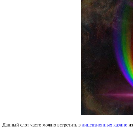
Данный слот часто можно встретить в
лицензионных казино
из