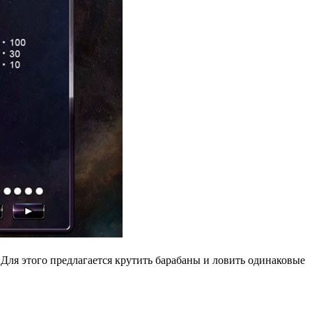
Для этого предлагается крутить барабаны и ловить одинаковые