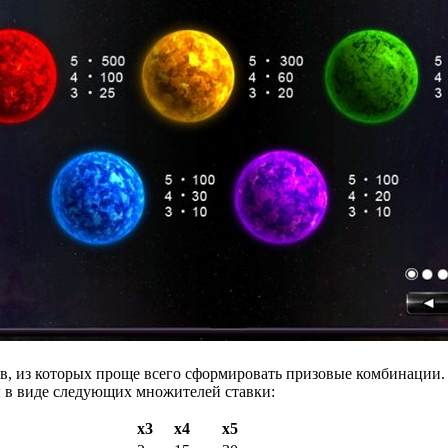
в, из которых проще всего сформировать призовые комбинации. 
 в виде следующих множителей ставки:
x3
x4
x5