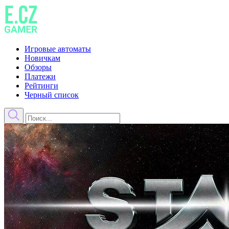
Игровые автоматы
Новичкам
Обзоры
Платежи
Рейтинги
Черный список