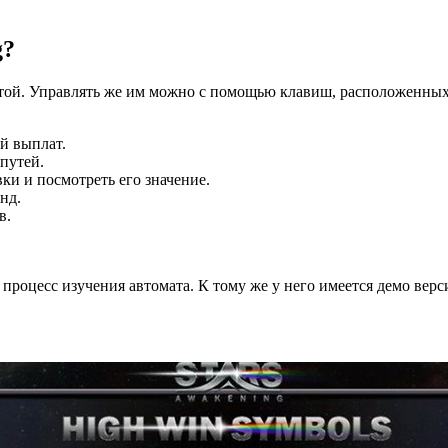
g?
стой. Управлять же им можно с помощью клавиш, расположенных
й выплат.
путей.
ки и посмотреть его значение.
нд.
в.
процесс изучения автомата. К тому же у него имеется демо верс