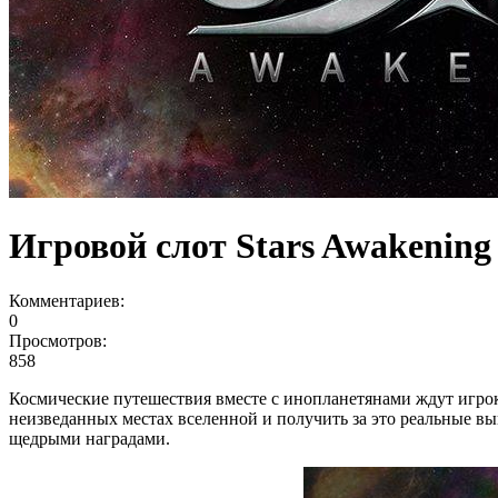
Игровой слот Stars Awakening
Комментариев:
0
Просмотров:
858
Космические путешествия вместе с инопланетянами ждут игроко
неизведанных местах вселенной и получить за это реальные вы
щедрыми наградами.