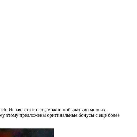
ech. Играя в этот слот, можно побывать во многих
сему этому предложены оригинальные бонусы с еще более