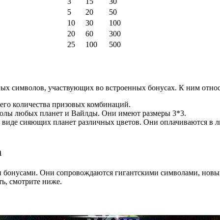
3
15
30
5
20
50
10
30
100
20
60
300
25
100
500
ных символов, участвующих во встроенных бонусах. К ним относ
шего количества призовых комбинаций.
олы любых планет и Вайлды. Они имеют размеры 3*3.
виде сияющих планет различных цветов. Они оплачиваются в лю
а
и бонусами. Они сопровождаются гигантскими символами, новым
ь, смотрите ниже.