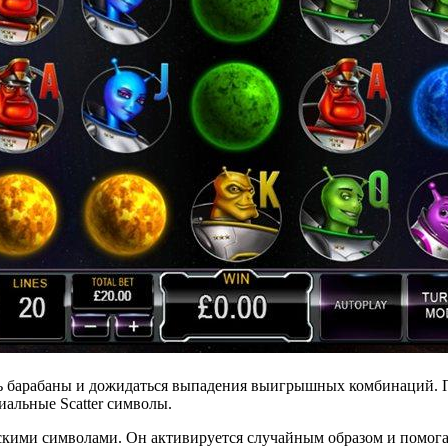
ить барабаны и дожидаться выпадения выигрышных комбинаций. П
иальные Scatter символы.
нтскими символами. Он активируется случайным образом и помо