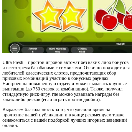
Ultra Fresh – простой игровой автомат без каких-либо бонусов
и всего тремя барабанами с символами. Отлично подходит для
любителей классических слотов, предпочитающих сбор
призовых комбинаций участию в бонусных раундах.
Настроен на повышенную отдачу и может выдавать крупные
выигрыши (до 750 ставок за комбинацию). Также, получил
стандартную риск-игру, где можно удваивать награды без
каких-либо рисков (если играть против двойки).
Выражаем благодарность за то, что уделили время на
прочтение нашей публикации и в конце рекомендуем также
ознакомиться с нашей подборкой лучших игорных заведений
онлайн.