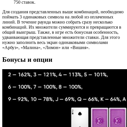
750 ставок.
Для создания представленных выше комбинаций, необходимо
поймать 3 одинаковых символа на любой из оплаченных
линий. В течение раунда можно собрать сразу несколько
комбинаций. Их множители суммируются и превращаются в
общий выигрыш. Также, в игре есть бонусная особенность,
удваивающая представленные множители ставки. Для этого
нужно заполнить весь экран одинаковыми символами
«Арбуз», «Малина», «Лимон» или «Вишня».
Бонусы и опции