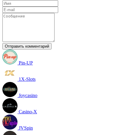
Pin-UP
1X-Slots
Joycasino
Casino-X
JVSpin