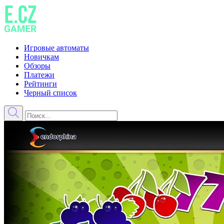
Игровые автоматы
Новичкам
Обзоры
Платежи
Рейтинги
Черный список