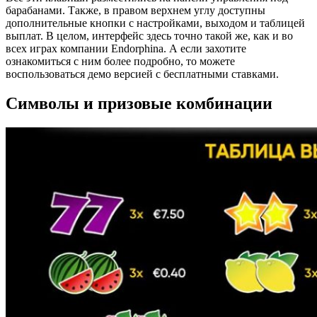
барабанами. Также, в правом верхнем углу доступны
дополнительные кнопки с настройками, выходом и таблицей
выплат. В целом, интерфейс здесь точно такой же, как и во
всех играх компании Endorphina. А если захотите
ознакомиться с ним более подробно, то можете
воспользоваться демо версией с бесплатными ставками.
Символы и призовые комбинации