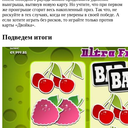
выигрыша, вытянув новую карту. Но учтите, что при первом
же проигрыше сгорит весь накопленный приз. Так что, не
рискуйте в тех случаях, когда не уверены в своей победе. А
если хотите играть без рисков, то играйте только против
карты «Двойка».
Подведем итоги