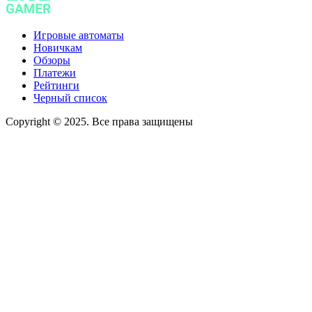
Игровые автоматы
Новичкам
Обзоры
Платежи
Рейтинги
Черный список
Copyright © 2025. Все права защищены