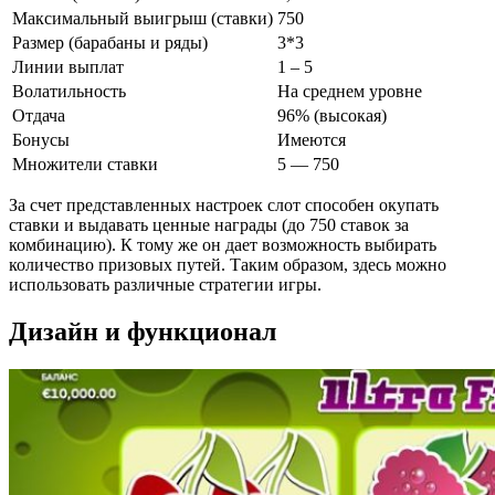
Максимальный выигрыш (ставки)
750
Размер (барабаны и ряды)
3*3
Линии выплат
1 – 5
Волатильность
На среднем уровне
Отдача
96% (высокая)
Бонусы
Имеются
Множители ставки
5 — 750
За счет представленных настроек слот способен окупать
ставки и выдавать ценные награды (до 750 ставок за
комбинацию). К тому же он дает возможность выбирать
количество призовых путей. Таким образом, здесь можно
использовать различные стратегии игры.
Дизайн и функционал