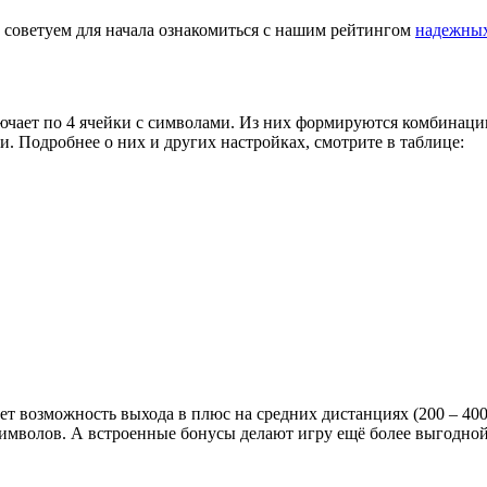
о советуем для начала ознакомиться с нашим рейтингом
надежных
лючает по 4 ячейки с символами. Из них формируются комбинаци
. Подробнее о них и других настройках, смотрите в таблице:
 возможность выхода в плюс на средних дистанциях (200 – 400
мволов. А встроенные бонусы делают игру ещё более выгодной