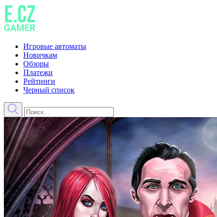
Игровые автоматы
Новичкам
Обзоры
Платежи
Рейтинги
Черный список