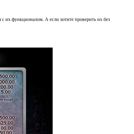
 с их функционалом. А если хотите проверить их без