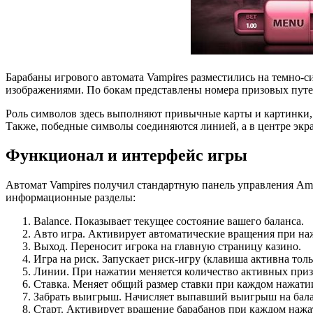
Барабаны игрового автомата Vampires разместились на темно-
изображениями. По бокам представлены номера призовых путе
Роль символов здесь выполняют привычные карты и картинки,
Также, победные символы соединяются линией, а в центре эк
Функционал и интерфейс игры
Автомат Vampires получил стандартную панель управления Amat
информационные разделы:
Balance. Показывает текущее состояние вашего баланса.
Авто игра. Активирует автоматические вращения при на
Выход. Переносит игрока на главную страницу казино.
Игра на риск. Запускает риск-игру (клавиша активна тол
Линии. При нажатии меняется количество активных приз
Ставка. Меняет общий размер ставки при каждом нажати
Забрать выигрыш. Начисляет выпавший выигрыш на балан
Старт. Активирует вращение барабанов при каждом нажа