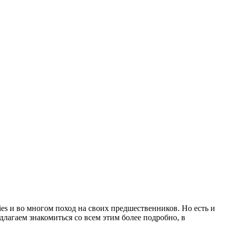
es и во многом поход на своих предшественников. Но есть и
агаем знакомиться со всем этим более подробно, в