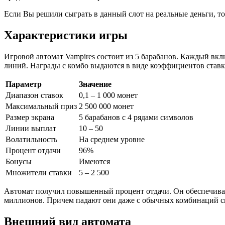
Если Вы решили сыграть в данный слот на реальные деньги, т
Характеристики игры
Игровой автомат Vampires состоит из 5 барабанов. Каждый вк
линий. Награды с комбо выдаются в виде коэффициентов ставки
Параметр
Значение
Диапазон ставок
0,1 – 1 000 монет
Максимальный приз
2 500 000 монет
Размер экрана
5 барабанов с 4 рядами символов
Линии выплат
10 – 50
Волатильность
На среднем уровне
Процент отдачи
96%
Бонусы
Имеются
Множители ставки
5 – 2 500
Автомат получил повышенный процент отдачи. Он обеспечивает
миллионов. Причем падают они даже с обычных комбинаций си
Внешний вид автомата