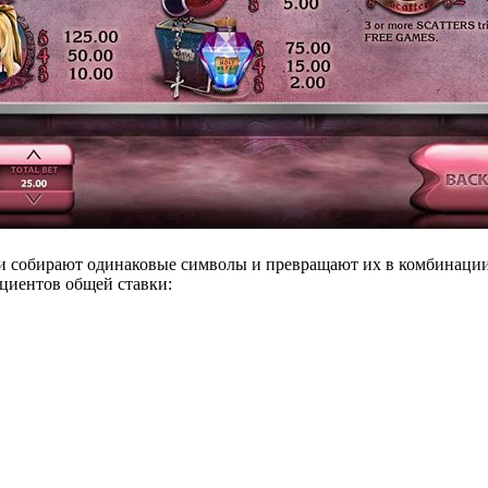
 они собирают одинаковые символы и превращают их в комбинац
циентов общей ставки: