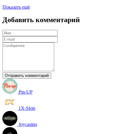
Показать ещё
Добавить комментарий
Pin-UP
1X-Slots
Joycasino