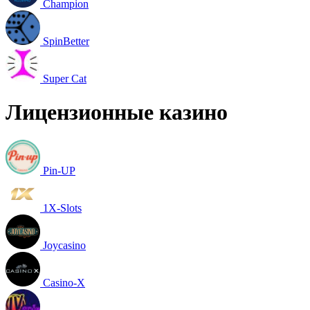
Champion
SpinBetter
Super Cat
Лицензионные казино
Pin-UP
1X-Slots
Joycasino
Casino-X