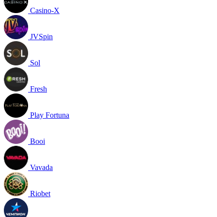
Casino-X
JVSpin
Sol
Fresh
Play Fortuna
Booi
Vavada
Riobet