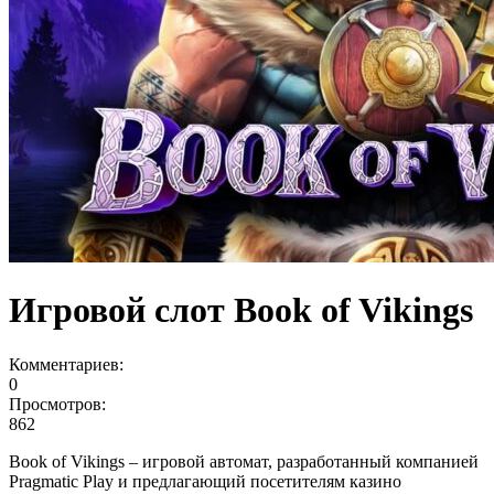
Игровой слот Book of Vikings
Комментариев:
0
Просмотров:
862
Book of Vikings – игровой автомат, разработанный компанией
Pragmatic Play и предлагающий посетителям казино