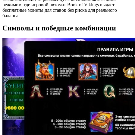
режимом, где игровой автомат Book of Vikings выдает
бесплатные монеты для ставок без риска для реального
баланса.
Символы и победные комбинации