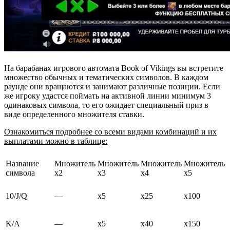
На барабанах игрового автомата Book of Vikings вы встретите
множество обычных и тематических символов. В каждом
раунде они вращаются и занимают различные позиции. Если
же игроку удастся поймать на активной линии минимум 3
одинаковых символа, то его ожидает специальный приз в
виде определенного множителя ставки.
Ознакомиться подробнее со всеми видами комбинаций и их
выплатами можно в таблице:
Название
Множитель
Множитель
Множитель
Множитель
символа
x2
x3
x4
x5
10/J/Q
—
x5
x25
x100
K/A
—
x5
x40
x150