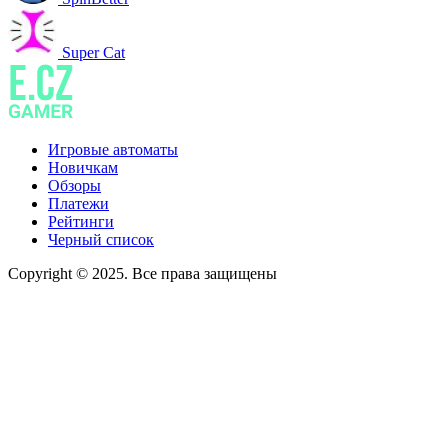
Super Cat
Игровые автоматы
Новичкам
Обзоры
Платежи
Рейтинги
Черный список
Copyright © 2025. Все права защищены