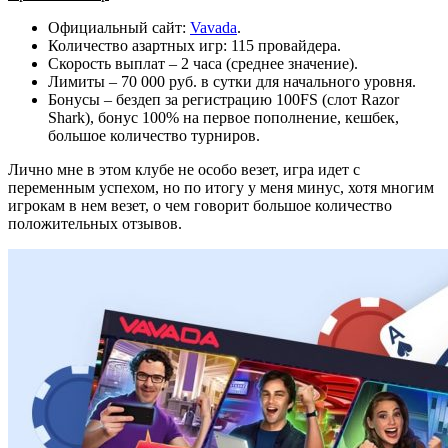
Официальный сайт:
Vavada
.
Количество азартных игр: 115 провайдера.
Скорость выплат – 2 часа (среднее значение).
Лимиты – 70 000 руб. в сутки для начального уровня.
Бонусы – бездеп за регистрацию 100FS (слот Razor
Shark), бонус 100% на первое пополнение, кешбек,
большое количество турниров.
Лично мне в этом клубе не особо везет, игра идет с
переменным успехом, но по итогу у меня минус, хотя многим
игрокам в нем везет, о чем говорит большое количество
положительных отзывов.