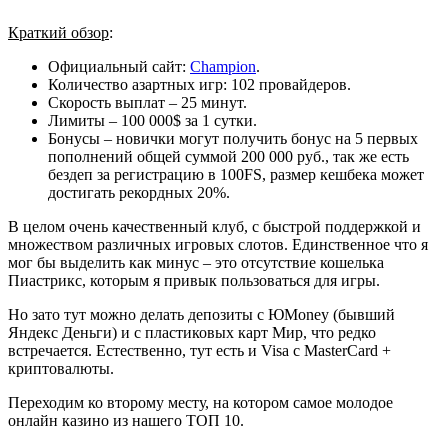
Краткий обзор
:
Официальный сайт:
Champion
.
Количество азартных игр: 102 провайдеров.
Скорость выплат – 25 минут.
Лимиты – 100 000$ за 1 сутки.
Бонусы – новички могут получить бонус на 5 первых
пополнений общей суммой 200 000 руб., так же есть
бездеп за регистрацию в 100FS, размер кешбека может
достигать рекордных 20%.
В целом очень качественный клуб, с быстрой поддержкой и
множеством различных игровых слотов. Единственное что я
мог бы выделить как минус – это отсутствие кошелька
Пиастрикс, которым я привык пользоваться для игры.
Но зато тут можно делать депозиты с ЮMoney (бывший
Яндекс Деньги) и с пластиковых карт Мир, что редко
встречается. Естественно, тут есть и Visa с MasterCard +
криптовалюты.
Переходим ко второму месту, на котором самое молодое
онлайн казино из нашего ТОП 10.