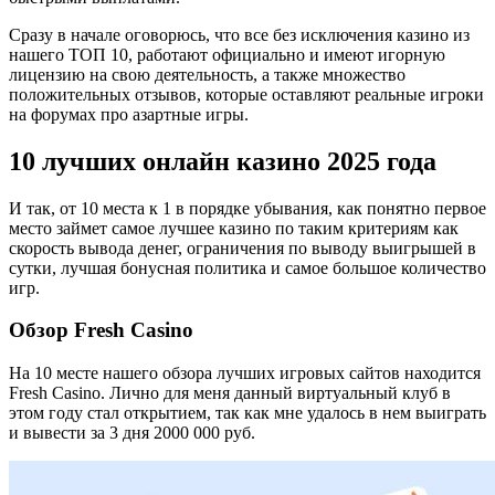
Сразу в начале оговорюсь, что все без исключения казино из
нашего ТОП 10, работают официально и имеют игорную
лицензию на свою деятельность, а также множество
положительных отзывов, которые оставляют реальные игроки
на форумах про азартные игры.
10 лучших онлайн казино 2025 года
И так, от 10 места к 1 в порядке убывания, как понятно первое
место займет самое лучшее казино по таким критериям как
скорость вывода денег, ограничения по выводу выигрышей в
сутки, лучшая бонусная политика и самое большое количество
игр.
Обзор Fresh Casino
На 10 месте нашего обзора лучших игровых сайтов находится
Fresh Casino. Лично для меня данный виртуальный клуб в
этом году стал открытием, так как мне удалось в нем выиграть
и вывести за 3 дня 2000 000 руб.