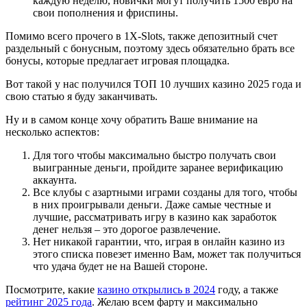
каждую неделю, новички могут получить 1500 евро на
свои пополнения и фриспины.
Помимо всего прочего в 1X-Slots, также депозитный счет
раздельный с бонусным, поэтому здесь обязательно брать все
бонусы, которые предлагает игровая площадка.
Вот такой у нас получился ТОП 10 лучших казино 2025 года и
свою статью я буду заканчивать.
Ну и в самом конце хочу обратить Ваше внимание на
несколько аспектов:
Для того чтобы максимально быстро получать свои
выигранные деньги, пройдите заранее верификацию
аккаунта.
Все клубы с азартными играми созданы для того, чтобы
в них проигрывали деньги. Даже самые честные и
лучшие, рассматривать игру в казино как заработок
денег нельзя – это дорогое развлечение.
Нет никакой гарантии, что, играя в онлайн казино из
этого списка повезет именно Вам, может так получиться
что удача будет не на Вашей стороне.
Посмотрите, какие
казино открылись в 2024
году, а также
рейтинг 2025 года
. Желаю всем фарту и максимально