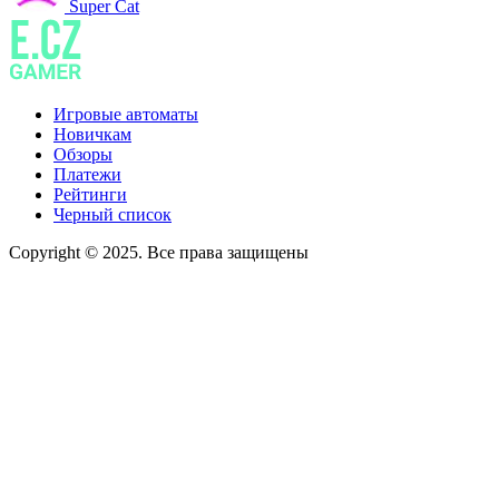
Super Cat
Игровые автоматы
Новичкам
Обзоры
Платежи
Рейтинги
Черный список
Copyright © 2025. Все права защищены