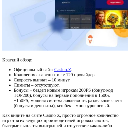
Краткий обзор
:
Официальный сайт:
Casino-Z
.
Количество азартных игр: 129 провайдер.
Скорость выплат – 10 минут.
Лимиты – отсутствуют.
Бонусы – бездеп новым игрокам 200FS (бонус-код
TOP200), бонусы на первые пополнения в 1500€
+150FS, мощная система лояльности, раздельные счета
(бонусы и депозиты), кешбек – многоуровневый.
Как видите на сайте Casino-Z, просто огромное количество
игр от всех ведущих производителей игровых слотов,
быстрые выплаты выигрышей и отсутствие каких-либо