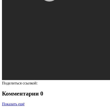
Поделиться ссылкой:
Комментарии
0
Показать ещё