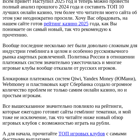
Всем привет! Наступил 2025 год и теперь можно провести
полный анализ прошлого 2024 года и составить ТОП 10
лучших онлайн казино, тем более что читатели моего сайта об
этом уже неоднократно просили. Хочу Вас обрадовать, на
нашем сайте готов
рейтинг казино 2025
года, как Вы
понимаете он самый новый, так что рекомендую к
прочтению.
Вообще последние несколько лет были довольно сложным для
индустрии гемблинга в целом и особенно русскоязычного
рынка азартных развлечений. Политика России в отношении
платежных систем значительно ужесточилась и многие
игровые клубы вообще отказали от русских игроков.
Блокировки платежных систем Qiwi, Yandex Money (ЮМани),
Webmoney и пластиковых карт Сбербанка создало огромное
количество проблем не только самим онлайн казино, но и
простым игрокам.
Все вышесказанное значительно повлияло на рейтинги,
которые ежегодно готовят сайты гемблинг тематики, и мой
тоже не исключение, так что читайте ниже новый обзор
игровых клубов с возможностью играть на рубли.
А для начала, прочитайте
ТОП игровых клубов
с самыми
быстрыми выплатами.