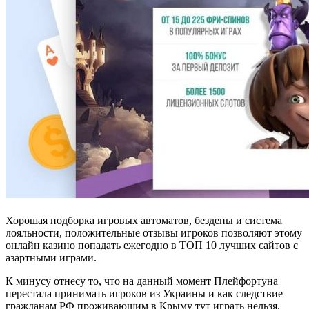
Хорошая подборка игровых автоматов, бездепы и система
лояльности, положительные отзывы игроков позволяют этому
онлайн казино попадать ежегодно в ТОП 10 лучших сайтов с
азартными играми.
К минусу отнесу то, что на данный момент Плейфортуна
перестала принимать игроков из Украины и как следствие
гражданам РФ проживающим в Крыму тут играть нельзя.