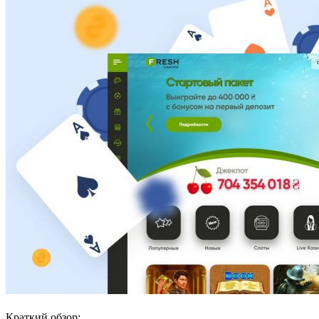
Краткий обзор
: