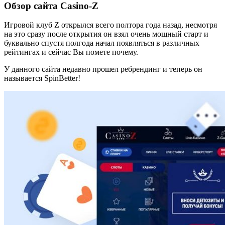
Обзор сайта Casino-Z
Игровой клуб Z открылся всего полтора года назад, несмотря
на это сразу после открытия он взял очень мощный старт и
буквально спустя полгода начал появляться в различных
рейтингах и сейчас Вы помете почему.
У данного сайта недавно прошел ребрендинг и теперь он
называется SpinBetter!