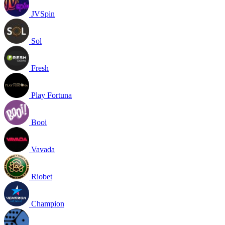
JVSpin
Sol
Fresh
Play Fortuna
Booi
Vavada
Riobet
Champion