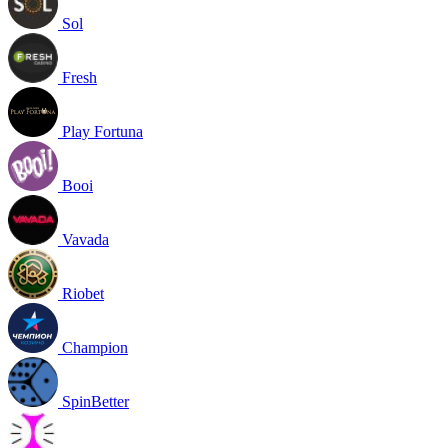
Sol
Fresh
Play Fortuna
Booi
Vavada
Riobet
Champion
SpinBetter