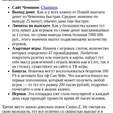
Сайт Чемпион
:
Champion
.
Вывод денег
. Как и у всех казино от Пошей выплата
денег из Чемпиона быстрая. Среднее значение по
выводу 25 минут, обычно даже еще быстрее.
Лимиты по выплате
. Как у большинства казино тут
есть лимит для игроков по сумме денег выплачиваемых
за 1 сутки, но сумма вывода очень большая 7000 000
руб., этого значения хватит подавляющему количеству
игроков.
Азартные игры
. Начнем с игровых слотов, количество
которых определено 47 провайдерами. Любители
покрутить рулетку или поиграть в карты, найдут тут
себе массу развлечений ( играть можно как в Live, так и
на столах), существуют на сайте и ТВ игры.
Бонусы
. Новички могут воспользоваться бездепом 100
FS в автомате Бук оф Сан Чейс. Что касается бонуса на
первые пополнения, который может получить любой
игрок — то тут его размер 200 тысяч рублей, подробно
почитайте о нем в акциях казино.
Игроки
. Эта площадка уже стала популярной и каждый
день сюда приходят провести время 40 тысяч человек.
Третье место заняло довольно новое Casino-Z. Не смотря на
свою молодость, тут все отлично со скоростью выплат и в