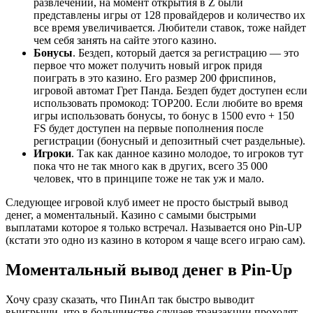
развлечений, на момент открытия в Z были
представлены игры от 128 провайдеров и количество их
все время увеличивается. Любители ставок, тоже найдет
чем себя занять на сайте этого казино.
Бонусы
. Бездеп, который дается за регистрацию — это
первое что может получить новый игрок придя
поиграть в это казино. Его размер 200 фриспинов,
игровой автомат Грет Панда. Бездеп будет доступен если
использовать промокод: TOP200. Если любите во время
игры использовать бонусы, то бонус в 1500 evro + 150
FS будет доступен на первые пополнения после
регистрации (бонусный и депозитный счет раздельные).
Игроки
. Так как данное казино молодое, то игроков тут
пока что не так много как в других, всего 35 000
человек, что в принципе тоже не так уж и мало.
Следующее игровой клуб имеет не просто быстрый вывод
денег, а моментальный. Казино с самыми быстрыми
выплатами которое я только встречал. Называется оно Pin-UP
(кстати это одно из казино в котором я чаще всего играю сам).
Моментальный вывод денег в Pin-Up
Хочу сразу сказать, что ПинАп так быстро выводит
выигрыши, что в большинстве случаев транзакции проходят