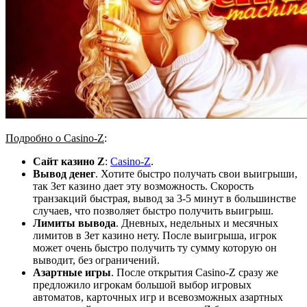
Подробно о Casino-Z
:
Сайт казино Z
:
Casino-Z
.
Вывод денег
. Хотите быстро получать свои выигрыши,
так Зет казино дает эту возможность. Скорость
транзакций быстрая, вывод за 3-5 минут в большинстве
случаев, что позволяет быстро получить выигрыш.
Лимиты вывода
. Дневных, недельных и месячных
лимитов в Зет казино нету. После выигрыша, игрок
может очень быстро получить ту сумму которую он
выводит, без ограничений.
Азартные игры
. После открытия Casino-Z сразу же
предложило игрокам большой выбор игровых
автоматов, карточных игр и всевозможных азартных