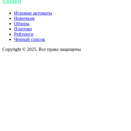
Игровые автоматы
Новичкам
Обзоры
Платежи
Рейтинги
Черный список
Copyright © 2025. Все права защищены