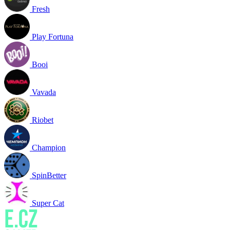
Fresh
Play Fortuna
Booi
Vavada
Riobet
Champion
SpinBetter
Super Cat