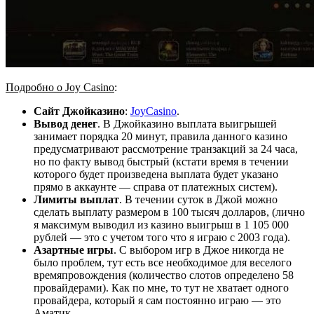
Подробно о Joy Casino
:
Сайт Джойказино
:
JoyCasino
.
Вывод денег
. В Джойказино выплата выигрышей
занимает порядка 20 минут, правила данного казино
предусматривают рассмотрение транзакций за 24 часа,
но по факту вывод быстрый (кстати время в течении
которого будет произведена выплата будет указано
прямо в аккаунте — справа от платежных систем).
Лимиты выплат
. В течении суток в Джой можно
сделать выплату размером в 100 тысяч долларов, (лично
я максимум выводил из казино выигрыш в 1 105 000
рублей — это с учетом того что я играю с 2003 года).
Азартные игры
. С выбором игр в Джое никогда не
было проблем, тут есть все необходимое для веселого
времяпровождения (количество слотов определено 58
провайдерами). Как по мне, то тут не хватает одного
провайдера, который я сам постоянно играю — это
Аматик.