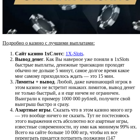
Подробно о казино с лучшими выплатами:
Сайт казино 1хСлотс
:
1X-Slots
.
Вывод денег
. Как Вы наверное уже поняли в 1xSlots
быстрые выплаты, денежные транзакции проходят
обычно не дольше 5 минут, самое долгое время какое
мне самому приходилось ждать — это 15 мин.
Лимиты + вывод
. Любой, даже начинающий игрок в
этом казино не встретит никаких лимитов, вывод денег
не только быстрый, а и еще ничем не ограничен.
Выиграли к примеру 1000 000 рублей, получите свой
выигрыш быстро и сразу.
Азартные игры
. Сказать что в этом казино много игр
— это вообще ничего не сказать. Тут не постесняюсь
этого выражения есть абсолютно все азартные игры,
известные современности, ну ими как минимум 99% их.
Всего на сайте больше 10 000 игр, чтобы их все
переиграть придется потратить полжизни (147