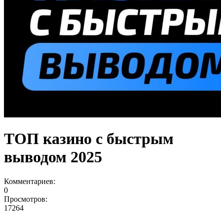
ТОП казино с быстрым
выводом 2025
Комментариев:
0
Просмотров:
17264