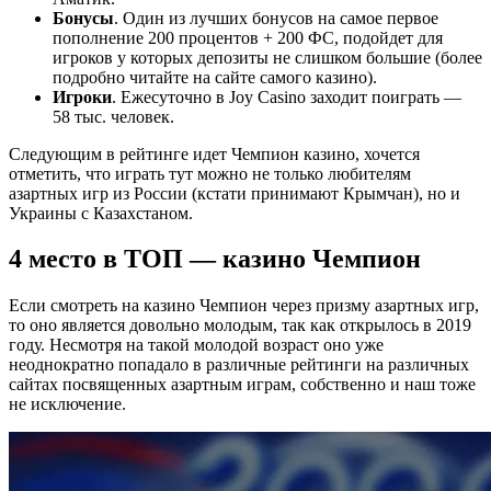
Бонусы
. Один из лучших бонусов на самое первое
пополнение 200 процентов + 200 ФС, подойдет для
игроков у которых депозиты не слишком большие (более
подробно читайте на сайте самого казино).
Игроки
. Ежесуточно в Joy Casino заходит поиграть —
58 тыс. человек.
Следующим в рейтинге идет Чемпион казино, хочется
отметить, что играть тут можно не только любителям
азартных игр из России (кстати принимают Крымчан), но и
Украины с Казахстаном.
4 место в ТОП — казино Чемпион
Если смотреть на казино Чемпион через призму азартных игр,
то оно является довольно молодым, так как открылось в 2019
году. Несмотря на такой молодой возраст оно уже
неоднократно попадало в различные рейтинги на различных
сайтах посвященных азартным играм, собственно и наш тоже
не исключение.