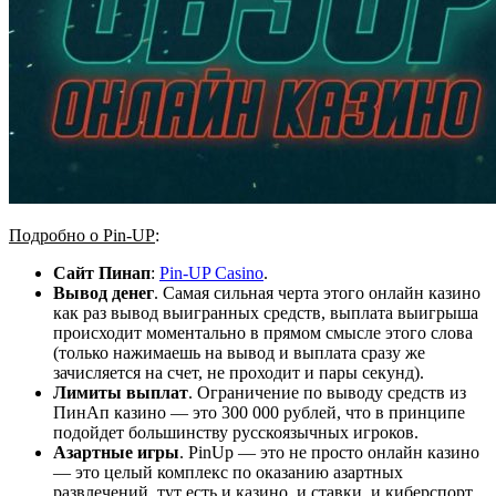
Подробно о Pin-UP
:
Сайт Пинап
:
Pin-UP Casino
.
Вывод денег
. Самая сильная черта этого онлайн казино
как раз вывод выигранных средств, выплата выигрыша
происходит моментально в прямом смысле этого слова
(только нажимаешь на вывод и выплата сразу же
зачисляется на счет, не проходит и пары секунд).
Лимиты выплат
. Ограничение по выводу средств из
ПинАп казино — это 300 000 рублей, что в принципе
подойдет большинству русскоязычных игроков.
Азартные игры
. PinUp — это не просто онлайн казино
— это целый комплекс по оказанию азартных
развлечений, тут есть и казино, и ставки, и киберспорт