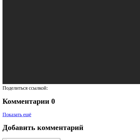
Поделиться ссылкой:
Комментарии
0
Показать ещё
Добавить комментарий