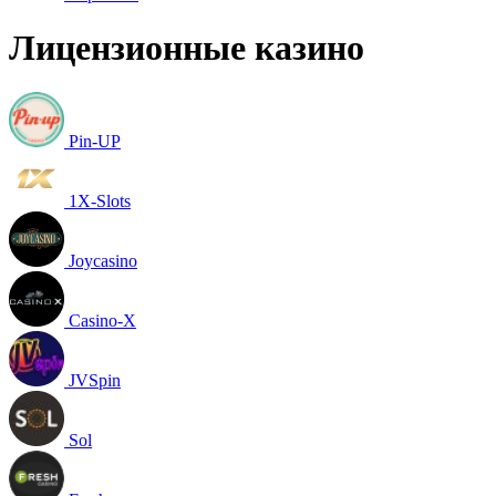
Лицензионные казино
Pin-UP
1X-Slots
Joycasino
Casino-X
JVSpin
Sol