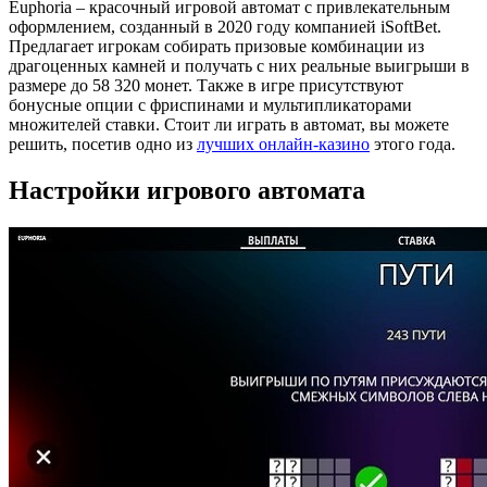
Euphoria – красочный игровой автомат с привлекательным
оформлением, созданный в 2020 году компанией iSoftBet.
Предлагает игрокам собирать призовые комбинации из
драгоценных камней и получать с них реальные выигрыши в
размере до 58 320 монет. Также в игре присутствуют
бонусные опции с фриспинами и мультипликаторами
множителей ставки.
Стоит ли играть в автомат, вы можете
решить, посетив одно из
лучших онлайн-казино
этого года.
Настройки игрового автомата