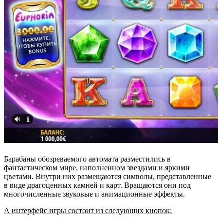
Барабаны обозреваемого автомата разместились в
фантастическом мире, наполненном звездами и яркими
цветами. Внутри них размещаются символы, представленные
в виде драгоценных камней и карт. Вращаются они под
многочисленные звуковые и анимационные эффекты.
А интерфейс игры состоит из следующих кнопок: