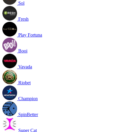
Sol
Fresh
Play Fortuna
Booi
Vavada
Riobet
Champion
SpinBetter
Super Cat