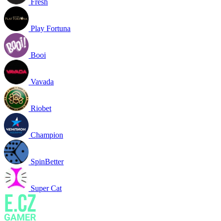
Fresh
Play Fortuna
Booi
Vavada
Riobet
Champion
SpinBetter
Super Cat