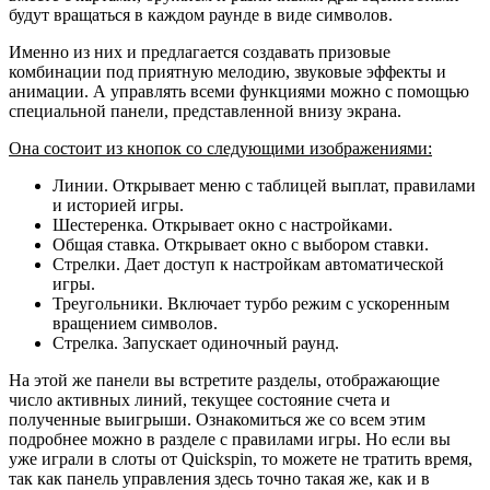
будут вращаться в каждом раунде в виде символов.
Именно из них и предлагается создавать призовые
комбинации под приятную мелодию, звуковые эффекты и
анимации. А управлять всеми функциями можно с помощью
специальной панели, представленной внизу экрана.
Она состоит из кнопок со следующими изображениями:
Линии. Открывает меню с таблицей выплат, правилами
и историей игры.
Шестеренка. Открывает окно с настройками.
Общая ставка. Открывает окно с выбором ставки.
Стрелки. Дает доступ к настройкам автоматической
игры.
Треугольники. Включает турбо режим с ускоренным
вращением символов.
Стрелка. Запускает одиночный раунд.
На этой же панели вы встретите разделы, отображающие
число активных линий, текущее состояние счета и
полученные выигрыши. Ознакомиться же со всем этим
подробнее можно в разделе с правилами игры. Но если вы
уже играли в слоты от Quickspin, то можете не тратить время,
так как панель управления здесь точно такая же, как и в