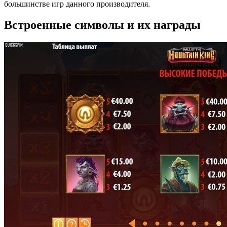
большинстве игр данного производителя.
Встроенные символы и их награды