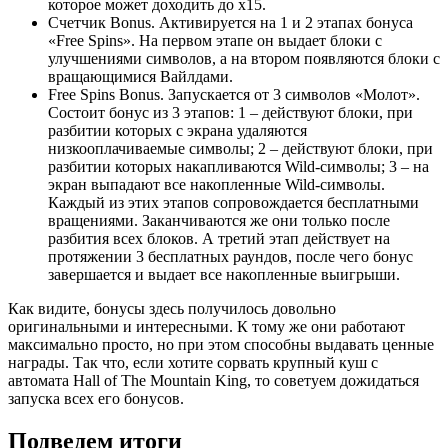
которое может доходить до x15.
Счетчик Bonus. Активируется на 1 и 2 этапах бонуса
«Free Spins». На первом этапе он выдает блоки с
улучшениями символов, а на втором появляются блоки с
вращающимися Вайлдами.
Free Spins Bonus. Запускается от 3 символов «Молот».
Состоит бонус из 3 этапов: 1 – действуют блоки, при
разбитии которых с экрана удаляются
низкооплачиваемые символы; 2 – действуют блоки, при
разбитии которых накапливаются Wild-символы; 3 – на
экран выпадают все накопленные Wild-символы.
Каждый из этих этапов сопровождается бесплатными
вращениями. Заканчиваются же они только после
разбития всех блоков. А третий этап действует на
протяжении 3 бесплатных раундов, после чего бонус
завершается и выдает все накопленные выигрыши.
Как видите, бонусы здесь получилось довольно
оригинальными и интересными. К тому же они работают
максимально просто, но при этом способны выдавать ценные
награды. Так что, если хотите сорвать крупный куш с
автомата Hall of The Mountain King, то советуем дожидаться
запуска всех его бонусов.
Подведем итоги