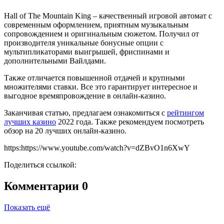
Hall of The Mountain King – качественный игровой автомат с
современным оформлением, приятным музыкальным
сопровождением и оригинальным сюжетом. Получил от
производителя уникальные бонусные опции с
мультипликаторами выигрышей, фриспинами и
дополнительными Вайлдами.
Также отличается повышенной отдачей и крупными
множителями ставки. Все это гарантирует интересное и
выгодное времяпровождение в онлайн-казино.
Заканчивая статью, предлагаем ознакомиться с
рейтингом
лучших казино
2022 года. Также рекомендуем посмотреть
обзор на 20 лучших онлайн-казино.
https:https://www.youtube.com/watch?v=dZBvO1n6XwY
Поделиться ссылкой:
Комментарии
0
Показать ещё