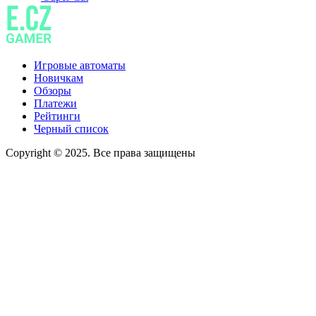
Игровые автоматы
Новичкам
Обзоры
Платежи
Рейтинги
Черный список
Copyright © 2025. Все права защищены