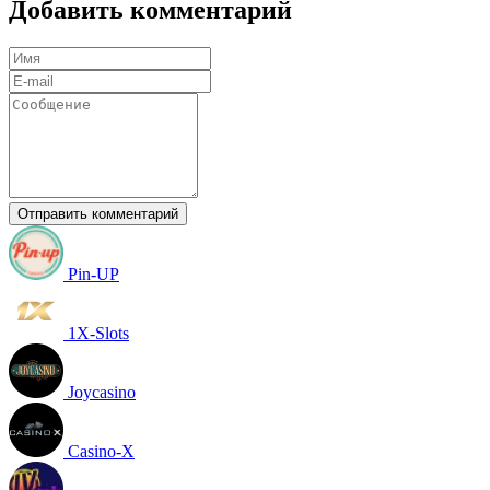
Добавить комментарий
Pin-UP
1X-Slots
Joycasino
Casino-X