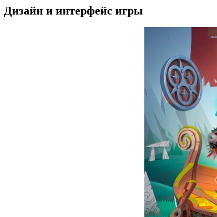
Дизайн и интерфейс игры