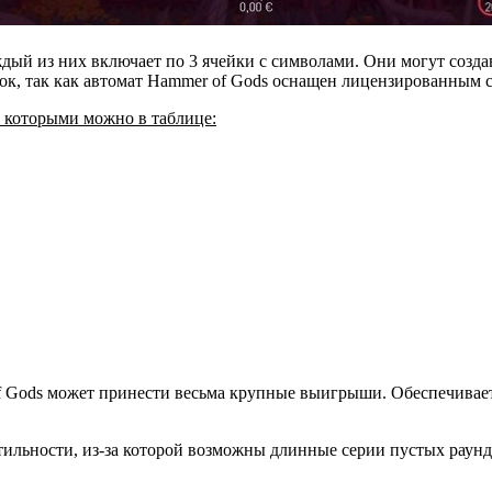
ждый из них включает по 3 ячейки с символами. Они могут созд
ок, так как автомат Hammer of Gods оснащен лицензированным 
с которыми можно в таблице:
of Gods может принести весьма крупные выигрыши. Обеспечивае
тильности, из-за которой возможны длинные серии пустых раунд