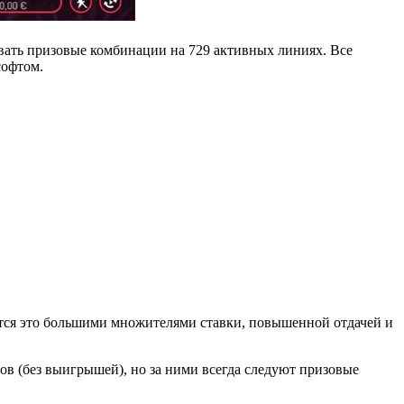
авать призовые комбинации на 729 активных линиях. Все
софтом.
тся это большими множителями ставки, повышенной отдачей и
ов (без выигрышей), но за ними всегда следуют призовые