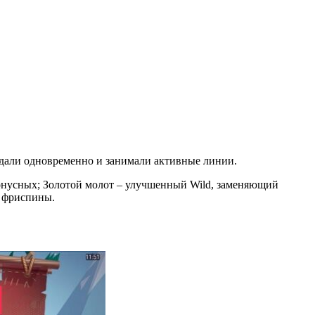
падали одновременно и занимали активные линии.
бонусных; Золотой молот – улучшенный Wild, заменяющий
м фриспины.