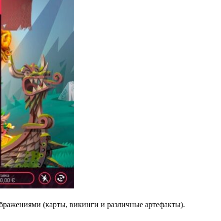
ображениями (карты, викинги и различные артефакты).