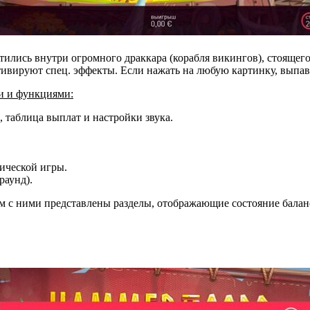
тились внутри огромного драккара (корабля викингов), стоящег
вируют спец. эффекты. Если нажать на любую картинку, выпавш
и и функциями:
 таблица выплат и настройки звука.
ической игры.
раунд).
ом с ними представлены разделы, отображающие состояние бала