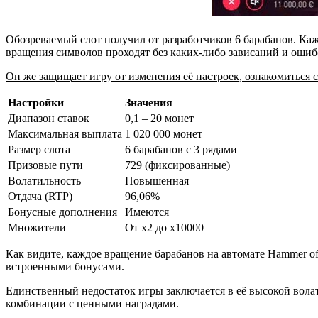
Обозреваемый слот получил от разработчиков 6 барабанов. Ка
вращения символов проходят без каких-либо зависаний и ошиб
Он же защищает игру от изменения её настроек, ознакомиться 
Настройки
Значения
Диапазон ставок
0,1 – 20 монет
Максимальная выплата
1 020 000 монет
Размер слота
6 барабанов с 3 рядами
Призовые пути
729 (фиксированные)
Волатильность
Повышенная
Отдача (RTP)
96,06%
Бонусные дополнения
Имеются
Множители
От x2 до x10000
Как видите, каждое вращение барабанов на автомате Hammer 
встроенными бонусами.
Единственный недостаток игры заключается в её высокой вола
комбинации с ценными наградами.