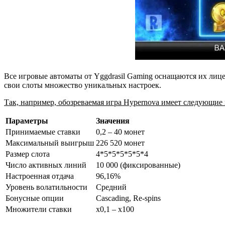
Все игровые автоматы от Yggdrasil Gaming оснащаются их лице
свои слоты множество уникальных настроек.
Так, например, обозреваемая игра Hypernova имеет следующие
Параметры
Значения
Принимаемые ставки
0,2 – 40 монет
Максимальный выигрыш
226 520 монет
Размер слота
4*5*5*5*5*5*4
Число активных линий
10 000 (фиксированные)
Настроенная отдача
96,16%
Уровень волатильности
Средний
Бонусные опции
Cascading, Re-spins
Множители ставки
x0,1 – x100