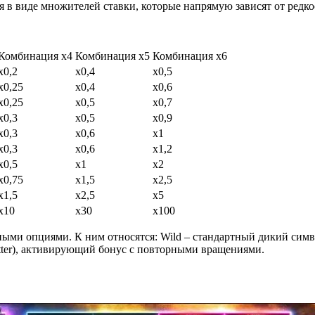
в виде множителей ставки, которые напрямую зависят от редко
Комбинация x4
Комбинация x5
Комбинация x6
x0,2
x0,4
x0,5
x0,25
x0,4
x0,6
x0,25
x0,5
x0,7
x0,3
x0,5
x0,9
x0,3
x0,6
x1
x0,3
x0,6
x1,2
x0,5
x1
x2
x0,75
x1,5
x2,5
x1,5
x2,5
x5
x10
x30
x100
ными опциями. К ним относятся: Wild – стандартный дикий сим
atter), активирующий бонус с повторными вращениями.