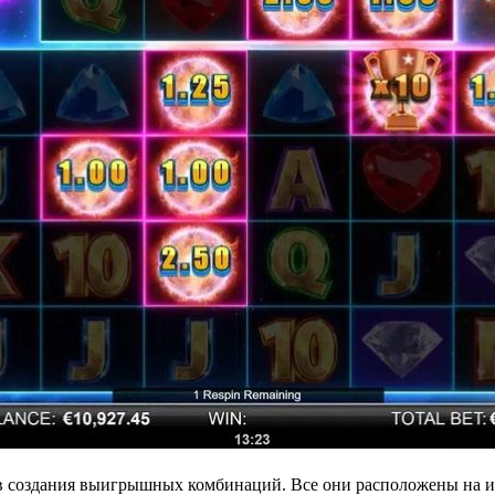
ов создания выигрышных комбинаций. Все они расположены на и