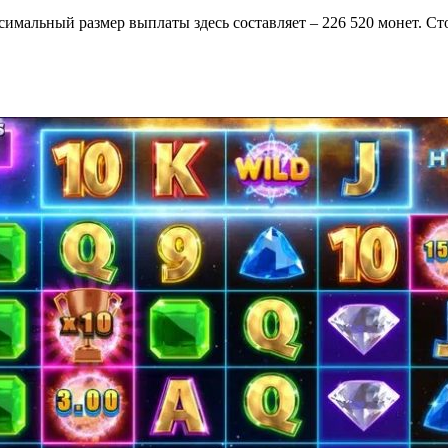
имальный размер выплаты здесь составляет – 226 520 монет.
Сто