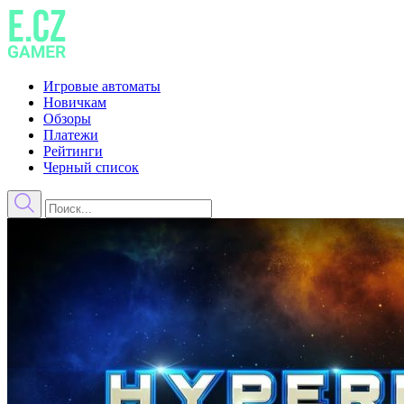
Игровые автоматы
Новичкам
Обзоры
Платежи
Рейтинги
Черный список