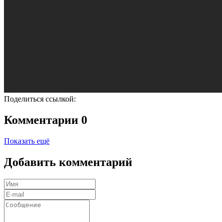
Поделиться ссылкой:
Комментарии
0
Показать ещё
Добавить комментарий