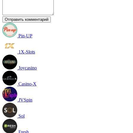
Pin-UP
1X-Slots
Joycasino
Casino-X
JVSpin
Sol
Fresh