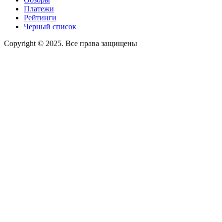
Платежи
Рейтинги
Черный список
Copyright © 2025. Все права защищены