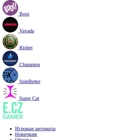
Booi
Vavada
Riobet
Champion
SpinBetter
Super Cat
Игровые автоматы
Новичкам
Обзоры