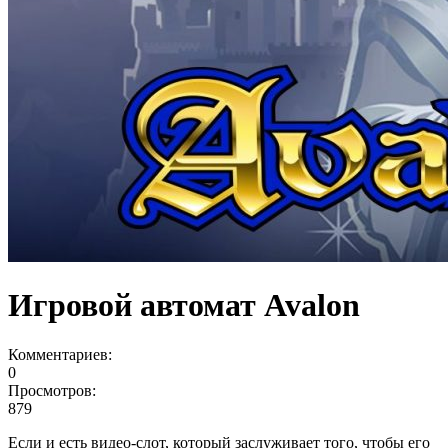
Игровой автомат Avalon
Комментариев:
0
Просмотров:
879
Если и есть видео-слот, который заслуживает того, чтобы его