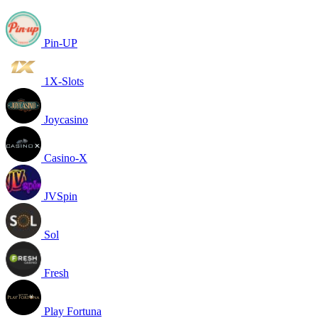
Pin-UP
1X-Slots
Joycasino
Casino-X
JVSpin
Sol
Fresh
Play Fortuna