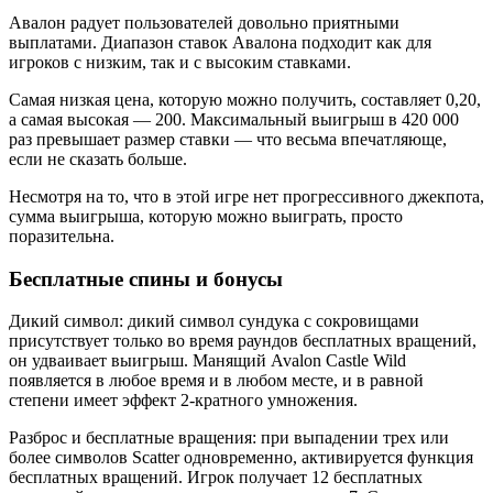
Авалон радует пользователей довольно приятными
выплатами. Диапазон ставок Авалона подходит как для
игроков с низким, так и с высоким ставками.
Самая низкая цена, которую можно получить, составляет 0,20,
а самая высокая — 200. Максимальный выигрыш в 420 000
раз превышает размер ставки — что весьма впечатляюще,
если не сказать больше.
Несмотря на то, что в этой игре нет прогрессивного джекпота,
сумма выигрыша, которую можно выиграть, просто
поразительна.
Бесплатные спины и бонусы
Дикий символ: дикий символ сундука с сокровищами
присутствует только во время раундов бесплатных вращений,
он удваивает выигрыш. Манящий Avalon Castle Wild
появляется в любое время и в любом месте, и в равной
степени имеет эффект 2-кратного умножения.
Разброс и бесплатные вращения: при выпадении трех или
более символов Scatter одновременно, активируется функция
бесплатных вращений. Игрок получает 12 бесплатных