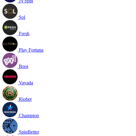
JVSpin
Sol
Fresh
Play Fortuna
Booi
Vavada
Riobet
Champion
SpinBetter