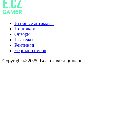
Игровые автоматы
Новичкам
Обзоры
Платежи
Рейтинги
Черный список
Copyright © 2025. Все права защищены