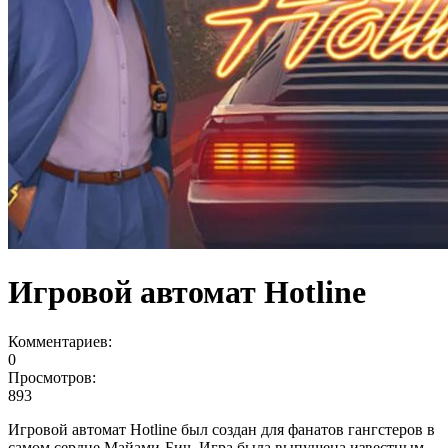
Игровой автомат Hotline
Комментариев:
0
Просмотров:
893
Игровой автомат Hotline был создан для фанатов гангстеров в
самом сердце Майами-Бич. Игра была выпущена известным