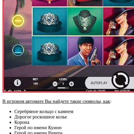
В игровом автомате Вы найдете такие символы, как
:
Серебряное кольцо с камнем
Дорогое роскошное колье
Корона
Герой по имени Куинн
Герой по имени Ривера