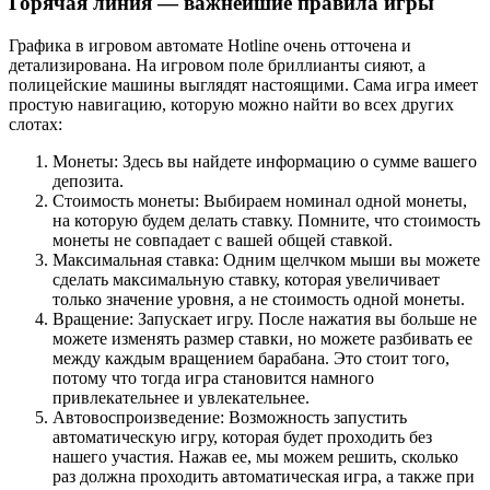
Горячая линия — важнейшие правила игры
Графика в игровом автомате Hotline очень отточена и
детализирована. На игровом поле бриллианты сияют, а
полицейские машины выглядят настоящими. Сама игра имеет
простую навигацию, которую можно найти во всех других
слотах:
Монеты: Здесь вы найдете информацию о сумме вашего
депозита.
Стоимость монеты: Выбираем номинал одной монеты,
на которую будем делать ставку. Помните, что стоимость
монеты не совпадает с вашей общей ставкой.
Максимальная ставка: Одним щелчком мыши вы можете
сделать максимальную ставку, которая увеличивает
только значение уровня, а не стоимость одной монеты.
Вращение: Запускает игру. После нажатия вы больше не
можете изменять размер ставки, но можете разбивать ее
между каждым вращением барабана. Это стоит того,
потому что тогда игра становится намного
привлекательнее и увлекательнее.
Автовоспроизведение: Возможность запустить
автоматическую игру, которая будет проходить без
нашего участия. Нажав ее, мы можем решить, сколько
раз должна проходить автоматическая игра, а также при