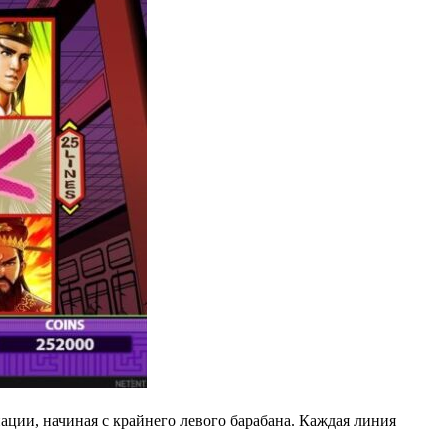
ии, начиная с крайнего левого барабана. Каждая линия