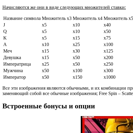
Начисляются же они в виде следующих множителей ставки:
Название символа
Множитель x3
Множитель x4
Множитель x
J
x5
x10
x40
Q
x5
x10
x50
K
x5
x15
x75
A
x10
x25
x100
Меч
x15
x30
x125
Девушка
x15
x50
x200
Императрица
x25
x50
x250
Мужчина
x50
x100
x300
Император
x50
x150
x1000
Все эти изображения являются обычными, и их комбинации пр
заменяющий собой все обычные изображения; Free Spin – Scatt
Встроенные бонусы и опции