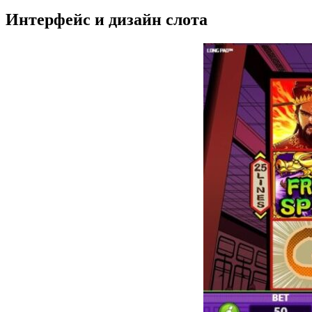
Интерфейс и дизайн слота