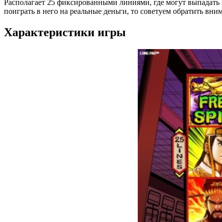
Располагает 25 фиксированными линиями, где могут выпадать
поиграть в него на реальные деньги, то советуем обратить вни
Характеристики игры