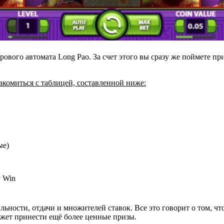
рового автомата Long Pao. За счет этого вы сразу же поймете 
акомиться с таблицей, составленной ниже:
ые)
y Win
ьности, отдачи и множителей ставок. Все это говорит о том, чт
жет принести ещё более ценные призы.