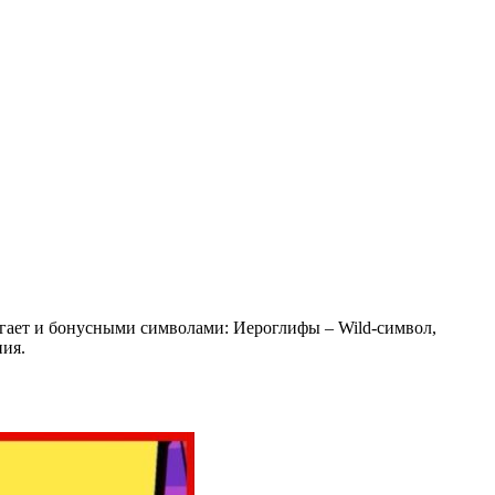
агает и бонусными символами: Иероглифы – Wild-символ,
ния.