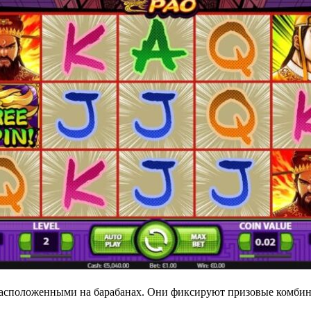
асположенными на барабанах. Они фиксируют призовые комбинац