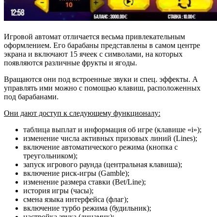
Игровой автомат отличается весьма привлекательным
оформлением. Его барабаны представлены в самом центре
экрана и включают 15 ячеек с символами, на которых
появляются различные фрукты и ягоды.
Вращаются они под встроенные звуки и спец. эффекты. А
управлять ими можно с помощью клавиш, расположенных
под барабанами.
Они дают доступ к следующему функционалу:
таблица выплат и информация об игре (клавише «i»);
изменение числа активных призовых линий (Lines);
включение автоматического режима (кнопка с
треугольником);
запуск игрового раунда (центральная клавиша);
включение риск-игры (Gamble);
изменение размера ставки (Bet/Line);
история игры (часы);
смена языка интерфейса (флаг);
включение турбо режима (будильник);
настройка звука (динамик);