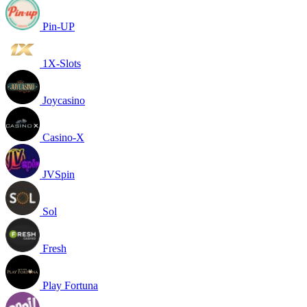
Pin-UP
1X-Slots
Joycasino
Casino-X
JVSpin
Sol
Fresh
Play Fortuna