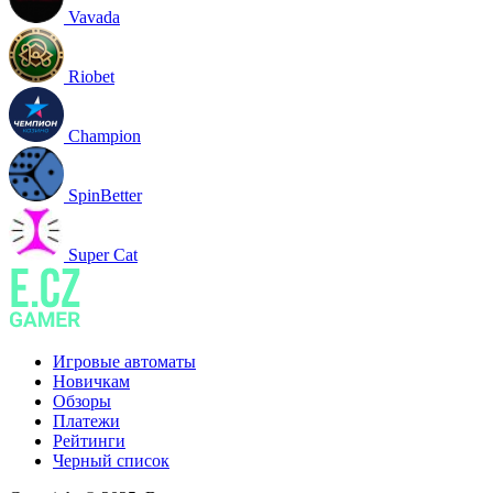
Vavada
Riobet
Champion
SpinBetter
Super Cat
Игровые автоматы
Новичкам
Обзоры
Платежи
Рейтинги
Черный список