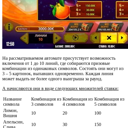
На рассматриваемом автомате присутствует возможность
включения от 1 до 10 линий, где собираются призовые
комбинации из одинаковых символов. Состоять они могут из
3 – 5 картинок, выпавших одновременно. Каждая линия
может выдать не более одного выигрыша за раунд.
А начисляются они в виде следующих множителей ставки:
Название
Комбинация из
Комбинация из
Комбинация из
символа
3 символов
4 символов
5 символов
Лимон,
10
20
100
Вишня
Апельсин,
10
30
150
Слива