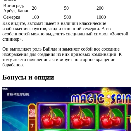
Виноград,
20
50
200
Арбуз, Банан
Семерка
100
500
1000
Как видите, автомат имеет в наличии классические
изображения фруктов, ягод и огненной семерки. А из
особенностей можно выделить специальный символ «Золотой
спиннер».
Он выполняет роль Вайлда и заменяет собой все соседние
изображения для создания из них призовых комбинаций. К
тому же его появление активирует повторное вращение
барабанов.
Бонусы и опции