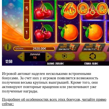
Игровой автомат наделен несколькими встроенными
бонусами. За счет них у игроков появляется возможность
получения весьма крупных выигрышей. Кроме того, они
активируют повторные вращения или увеличивают уже
полученные награды.
Подробнее об особенностях всех этих бонусов, читайте прямо
сейчас: