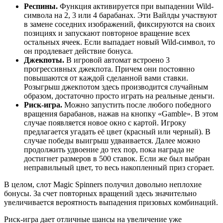
Респины.
Функция активируется при выпадении Wild-
символа на 2, 3 или 4 барабанах. Эти Вайлды участвуют
в замене соседних изображений, фиксируются на своих
позициях и запускают повторное вращение всех
остальных ячеек. Если выпадает новый Wild-символ, то
он продлевает действие бонуса.
Джекпоты.
В игровой автомат встроено 3
прогрессивных джекпота. Причем они постоянно
повышаются от каждой сделанной вами ставки.
Розыгрыш джекпотом здесь производится случайным
образом, достаточно просто играть на реальные деньги.
Риск-игра.
Можно запустить после любого победного
вращения барабанов, нажав на кнопку «Gamble». В этом
случае появляется новое окно с картой. Игроку
предлагается угадать её цвет (красный или черный). В
случае победы выигрыш удваивается. Далее можно
продолжить удвоение до тех пор, пока награда не
достигнет размеров в 500 ставок. Если же был выбран
неправильный цвет, то весь накопленный приз сгорает.
В целом, слот Magic Spinners получил довольно неплохие
бонусы. За счет повторных вращений здесь значительно
увеличивается вероятность выпадения призовых комбинаций.
Риск-игра дает отличные шансы на увеличение уже