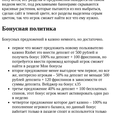
видном месте, под рекламными баннерами скрываются
красивые растения, которые пытаются из них выбраться,
сделан сайт в темной цвете, все разделы выделены серым
цветом, так что игрок сможет найти все что ему нужно.
Бонусная политика
Бонусных предложений в казино немного, но достаточно.
первое что может предложить новому пользователю
казино Riobet это внести депозит от 500 рублей и
получить бонус 100% на депозит + 100 фриспинов, но
потребуется ввести промокод который игрок сможет
найти в разделе Мои бонусы
второе предложение менее выгодное чем первое, но все
же, интересно игрокам – 50% на депозит не меньше 500
рублей депозита + 120 фриспинов в зависимости от
суммы депозита. Вейджер на бонус х35
третье предложение 40% на депозит + 100 бесплатных
спинов, этот бонус игрок может активировать один раз
в неделю
четвертое предложение которое дает казино – 100% на
пополнение игрового баланса, но данный бонус
работает только в разделе спорт и используется только