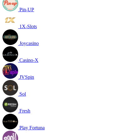
Pin-UP
1X-Slots
Joycasino
Casino-X
JVSpin
Sol
Fresh
Play Fortuna