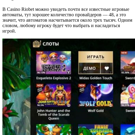
В Casino Riobet можно увидеть почти все известные игровые
автоматы, тут хорошее количество провайдеров — 48, а это
значит, что автоматов насчитывается около трех тысяч. Одним
словом, любому игроку будет что выбрать и насладиться
игрой.