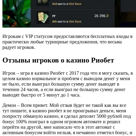
Игрокам с VIP статусом предоставляются бесплатных входы в
практически любые турнирные предложения, что весьма
радует игроков.
Отзывы игроков о казино Риобет
Игрок – игра в казино Риобет с 2017 года что я могу сказать, в
целом казино нормальное и проблем с выводом денег у меня
не было, если выиграл большую сумму денег выводят в
течении 24 часов, а если выиграл не большую сумму денег
выводят быстро от 5 минут до 1 часа.
Демон – Всем привет. Мой отзыв будет не такой как вы все
тут пишите, в казино риобет я не проигрывал деньги, меня
попросту обмануло казино, я сделал депозит 5000 рублей под
бонус 100% поиграл в одном игровом автомате и решил
перейти на другой, мне написало что в этот автомат с
активным бонусом войти нельзя, я нечаянно отметил бонус, и