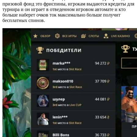
призовой фонд это фриспины, игрокам выдаются кредиты для
турнира и он играет в отведенном игровом автомате и кто
больше наберет очков ток максимально больше получит
бесплатных спинов.