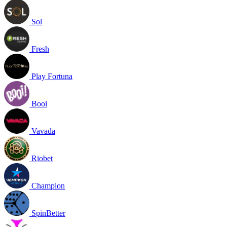
Sol
Fresh
Play Fortuna
Booi
Vavada
Riobet
Champion
SpinBetter