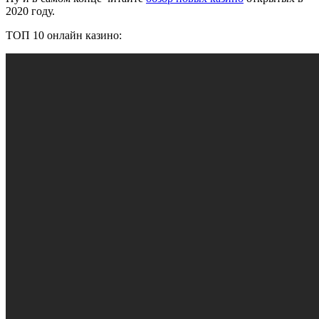
2020 году.
ТОП 10 онлайн казино: