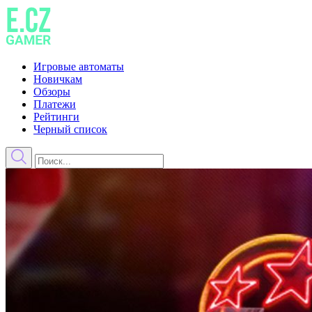
Игровые автоматы
Новичкам
Обзоры
Платежи
Рейтинги
Черный список