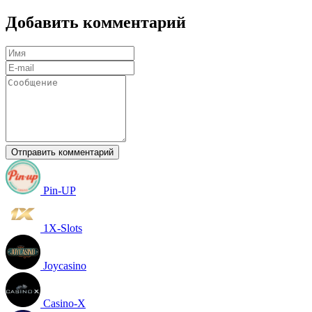
Добавить комментарий
Pin-UP
1X-Slots
Joycasino
Casino-X