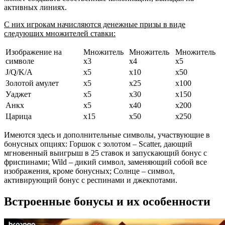
активных линиях.
С них игрокам начисляются денежные призы в виде
следующих множителей ставки:
Изображение на
Множитель
Множитель
Множитель
символе
x3
x4
x5
J/Q/K/A
x5
x10
x50
Золотой амулет
x5
x25
x100
Уаджет
x5
x30
x150
Анкх
x5
x40
x200
Царица
x15
x50
x250
Имеются здесь и дополнительные символы, участвующие в
бонусных опциях: Горшок с золотом – Scatter, дающий
мгновенный выигрыш в 25 ставок и запускающий бонус с
фриспинами; Wild – дикий символ, заменяющий собой все
изображения, кроме бонусных; Солнце – символ,
активирующий бонус с респинами и джекпотами.
Встроенные бонусы и их особенности