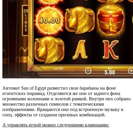
Автомат Sun of Egypt разместил свои барабаны на фоне
египетских пирамид. Отделяются же они от заднего фона
огромными колоннами и золотой рамкой. Внутри них собрано
множество различных символов с тематическими
изображениями. Вращаются они под встроенную музыку и
спец. эффекты от создания призовых комбинаций.
А управлять игрой можно следующими клавишами: