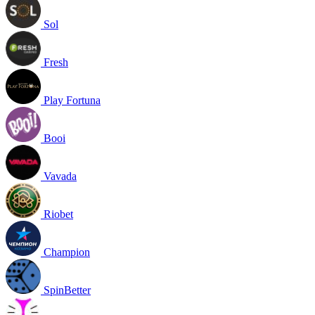
Sol
Fresh
Play Fortuna
Booi
Vavada
Riobet
Champion
SpinBetter