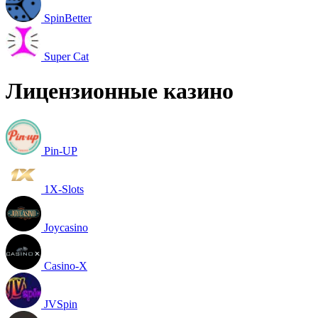
SpinBetter
Super Cat
Лицензионные казино
Pin-UP
1X-Slots
Joycasino
Casino-X
JVSpin